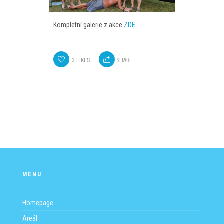
Kompletní galerie z akce
ZDE
.
2
LIKES
SHARE
MENU
Homepage
Areál