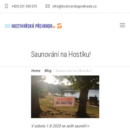
+420 251 550 075
info@hostivarskaprehrada.cz
HOMEPAGE
Saunování na Hostíku!
AREÁL
SPORT
Saunování na Hostíku!
Home
Blog
PRO DĚTI
CENÍKY
GASTRO
PRO FIRMY
V sobotu 1.8.2020 se sešli saunéři v