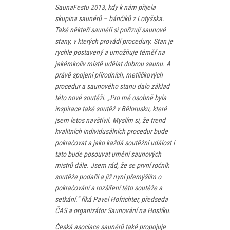
SaunaFestu 2013, kdy k nám přijela
skupina saunérů – bánčiků z Lotyšska.
Také někteří saunéři si pořizují saunové
stany, v kterých provádí procedury. Stan je
rychle postavený a umožňuje téměř na
jakémkoliv místě udělat dobrou saunu. A
právě spojení přírodních, metličkových
procedur a saunového stanu dalo základ
této nové soutěži. „Pro mě osobně byla
inspirace také soutěž v Bělorusku, které
jsem letos navštívil. Myslím si, že trend
kvalitních individusálních procedur bude
pokračovat a jako každá soutěžní událost i
tato bude posouvat umění saunových
mistrů dále. Jsem rád, že se první ročník
soutěže podařil a již nyní přemýšlím o
pokračování a rozšíření této soutěže a
setkání.“ říká Pavel Hofrichter, předseda
ČAS a organizátor Saunování na Hostíku.
Česká asociace saunérů také propojuje