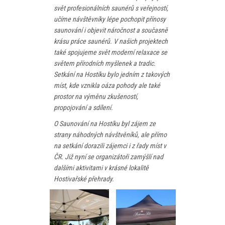
svět profesionálních saunérů s veřejností,
učíme návštěvníky lépe pochopit přínosy
saunování i objevit náročnost a současně
krásu práce saunérů. V našich projektech
také spojujeme svět moderní relaxace se
světem přírodních myšlenek a tradic.
Setkání na Hostíku bylo jedním z takových
míst, kde vznikla oáza pohody ale také
prostor na výměnu zkušeností,
propojování a sdílení.
O Saunování na Hostíku byl zájem ze
strany náhodných návštvěníků, ale přímo
na setkání dorazili zájemci i z řady míst v
ČR. Již nyní se organizátoři zamýšlí nad
dalšími aktivitami v krásné lokalitě
Hostivařské přehrady.