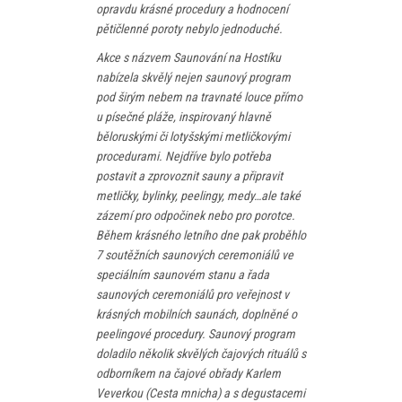
opravdu krásné procedury a hodnocení
pětičlenné poroty nebylo jednoduché.
Akce s názvem Saunování na Hostíku
nabízela skvělý nejen saunový program
pod širým nebem na travnaté louce přímo
u písečné pláže, inspirovaný hlavně
běloruskými či lotyšskými metličkovými
procedurami. Nejdříve bylo potřeba
postavit a zprovoznit sauny a připravit
metličky, bylinky, peelingy, medy…ale také
zázemí pro odpočinek nebo pro porotce.
Během krásného letního dne pak proběhlo
7 soutěžních saunových ceremoniálů ve
speciálním saunovém stanu a řada
saunových ceremoniálů pro veřejnost v
krásných mobilních saunách, doplněné o
peelingové procedury. Saunový program
doladilo několik skvělých čajových rituálů s
odborníkem na čajové obřady Karlem
Veverkou (Cesta mnicha) a s degustacemi