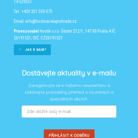
14.529251
Tel.: +420 251 550 075
Email:
info@hostivarskaprehrada.cz
Provozovatel
Hostik s.r.o.
Údolní 212/1, 147 00 Praha 4
IČ:
26191521, DIČ: CZ26191521
JAK K NÁM?
Dostávejte aktuality v e-mailu
Zaregistrujte se k našemu newsletteru a
získávejte pravidelný přehled o novinkách a
speciálních akcích.
PŘIHLÁSIT K ODBĚRU