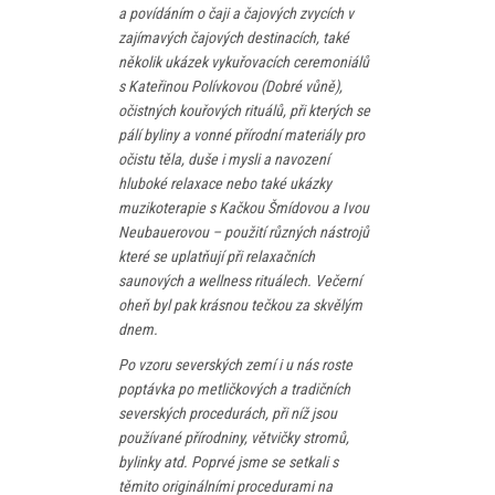
a povídáním o čaji a čajových zvycích v
zajímavých čajových destinacích, také
několik ukázek vykuřovacích ceremoniálů
s Kateřinou Polívkovou (Dobré vůně),
očistných kouřových rituálů, při kterých se
pálí byliny a vonné přírodní materiály pro
očistu těla, duše i mysli a navození
hluboké relaxace nebo také ukázky
muzikoterapie s Kačkou Šmídovou a Ivou
Neubauerovou – použití různých nástrojů
které se uplatňují při relaxačních
saunových a wellness rituálech. Večerní
oheň byl pak krásnou tečkou za skvělým
dnem.
Po vzoru severských zemí i u nás roste
poptávka po metličkových a tradičních
severských procedurách, při níž jsou
používané přírodniny, větvičky stromů,
bylinky atd. Poprvé jsme se setkali s
těmito originálními procedurami na