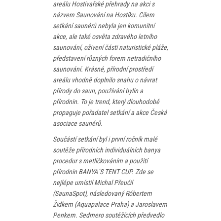
areálu Hostivařské přehrady na akci s
PROGRAM
názvem Saunování na Hostíku. Cílem
setkání saunérů nebyla jen komunitní
NOVINKY
akce, ale také osvěta zdravého letního
saunování, oživení části naturistické pláže,
GALERIE
představení různých forem netradičního
saunování. Krásné, přírodní prostředí
WEBKAMERA
areálu vhodně doplnilo snahu o návrat
přírody do saun, používání bylin a
KONTAKTY
přírodnin. To je trend, který dlouhodobě
propaguje pořadatel setkání a akce Česká
asociace saunérů.
Součástí setkání byl i první ročník malé
soutěže přírodních individuálních banya
procedur s metličkováním a použití
přírodnin BANYA´S TENT CUP. Zde se
nejlépe umístil Michal Přeučil
(SaunaSpot), následovaný Róbertem
Židkem (Aquapalace Praha) a Jaroslavem
Penkem. Sedmero soutěžících předvedlo