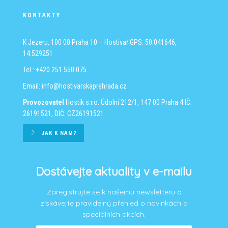
KONTAKTY
K Jezeru, 100 00 Praha 10 – Hostivař
GPS: 50.041646,
14.529251
Tel.: +420 251 550 075
Email:
info@hostivarskaprehrada.cz
Provozovatel
Hostik s.r.o.
Údolní 212/1, 147 00 Praha 4
IČ:
26191521, DIČ: CZ26191521
JAK K NÁM?
Dostávejte aktuality v e-mailu
Zaregistrujte se k našemu newsletteru a
získávejte pravidelný přehled o novinkách a
speciálních akcích.