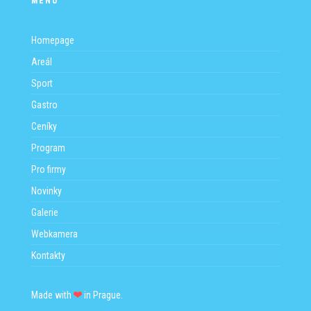
MENU
PROGRAM
NOVINKY
Homepage
Areál
GALERIE
Sport
WEBKAMERA
Gastro
Ceníky
KONTAKTY
Program
Pro firmy
Novinky
Galerie
Webkamera
Kontakty
Made with
in Prague.