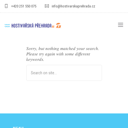
+420 251 550 075
info@hostivarskaprehrada.cz
HOMEPAGE
Sorry, but nothing matched your search.
Please try again with some different
AREÁL
keywords.
SPORT
PRO DĚTI
CENÍKY
GASTRO
PRO FIRMY