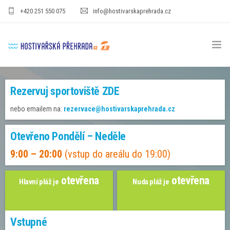
+420 251 550 075
info@hostivarskaprehrada.cz
HOMEPAGE
Rezervuj sportoviště
ZDE
AREÁL
nebo emailem na:
rezervace@hostivarskaprehrada.cz
SPORT
Otevřeno Pondělí – Neděle
PRO DĚTI
9:00 – 20:00
(vstup do areálu do 19:00)
CENÍKY
otevřena
otevřena
Hlavní pláž je
Nuda pláž je
GASTRO
PRO FIRMY
Vstupné