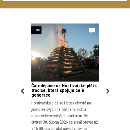
187
BLOG
0
BLOG
ení jen na
Čarodějnice na Hostivařské pláži:
Run for N
tradice, která spojuje celé
Run for Mov
generace
 parků, ale
podporu mužs
Hostivařská pláž se i letos chystá na
žská nádrž. Je
nám na běh, 
jednu ze svých nejoblíbenějších a
e s
je celosvětová
nejnavštěvovanějších akcí roku. Ve
stivařská
zaměřená na 
čtvrtek 30. dubna 2026 se areál otevře už
 na potoce
a varlat. Sp
v 15:00, aby přivítal návštěvníky na