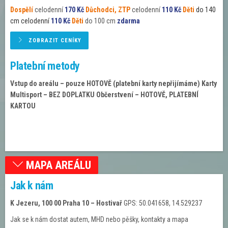
PROGRAM
Dospělí
celodenní
170 Kč
Důchodci, ZTP
celodenní
110 Kč
Děti
do 140
cm celodenní
110 Kč
Děti
do 100 cm
zdarma
NOVINKY
ZOBRAZIT CENÍKY
GALERIE
Platební metody
WEBKAMERA
Vstup do areálu – pouze HOTOVĚ
(platební karty nepřijímáme)
Karty
Multisport – BEZ DOPLATKU
Občerstvení – HOTOVĚ, PLATEBNÍ
KONTAKTY
KARTOU
MAPA AREÁLU
Jak k nám
K Jezeru, 100 00 Praha 10 – Hostivař
GPS: 50.041658, 14.529237
Jak se k nám dostat autem, MHD nebo pěšky, kontakty a mapa