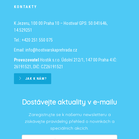
KONTAKTY
K Jezeru, 100 00 Praha 10 – Hostivař
GPS: 50.041646,
14.529251
Tel.: +420 251 550 075
Email:
info@hostivarskaprehrada.cz
Provozovatel
Hostik s.r.o.
Údolní 212/1, 147 00 Praha 4
IČ:
26191521, DIČ: CZ26191521
JAK K NÁM?
Dostávejte aktuality v e-mailu
Zaregistrujte se k našemu newsletteru a
získávejte pravidelný přehled o novinkách a
speciálních akcích.