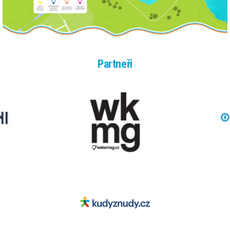
Partneři
Staropramen_Beer_Logo_PNG
Staropramen_B