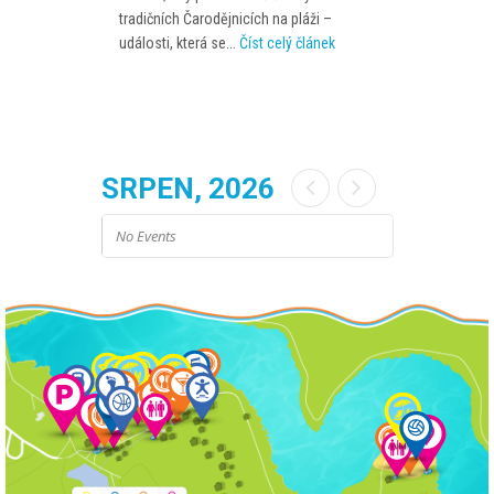
dni z 8.
muže, kterým 
tradičních Čarodějnicích na pláži –
lánek
události, která se...
Číst celý článek
SRPEN, 2026
No Events