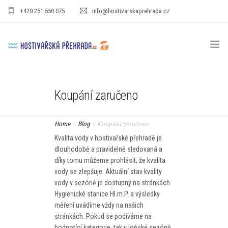
+420 251 550 075
info@hostivarskaprehrada.cz
HOMEPAGE
Koupání zaručeno
AREÁL
SPORT
Koupání zaručeno
Home
Blog
Kvalita vody v hostivařské přehradě je
PRO DĚTI
dlouhodobě a pravidelně sledovaná a
díky tomu můžeme prohlásit, že kvalita
CENÍKY
vody se zlepšuje. Aktuální stav kvality
vody v sezóně je dostupný na stránkách
GASTRO
Hygienické stanice Hl.m.P. a výsledky
měření uvádíme vždy na našich
PRO FIRMY
stránkách. Pokud se podíváme na
hodnotící kategorie, tak v loňské sezóně