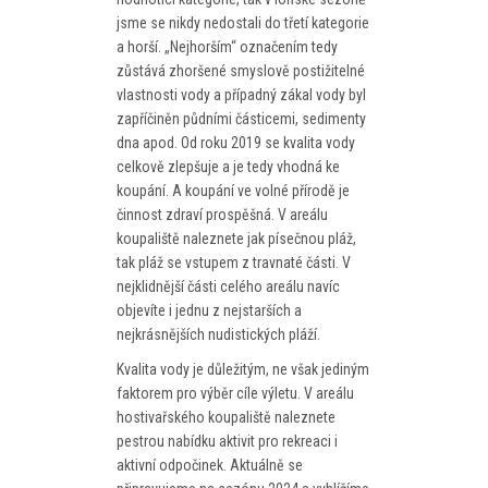
PROGRAM
jsme se nikdy nedostali do třetí kategorie
a horší. „Nejhorším“ označením tedy
NOVINKY
zůstává zhoršené smyslově postižitelné
vlastnosti vody a případný zákal vody byl
GALERIE
zapříčiněn půdními částicemi, sedimenty
dna apod. Od roku 2019 se kvalita vody
WEBKAMERA
celkově zlepšuje a je tedy vhodná ke
koupání. A koupání ve volné přírodě je
KONTAKTY
činnost zdraví prospěšná. V areálu
koupaliště naleznete jak písečnou pláž,
tak pláž se vstupem z travnaté části. V
nejklidnější části celého areálu navíc
objevíte i jednu z nejstarších a
nejkrásnějších nudistických pláží.
Kvalita vody je důležitým, ne však jediným
faktorem pro výběr cíle výletu. V areálu
hostivařského koupaliště naleznete
pestrou nabídku aktivit pro rekreaci i
aktivní odpočinek. Aktuálně se