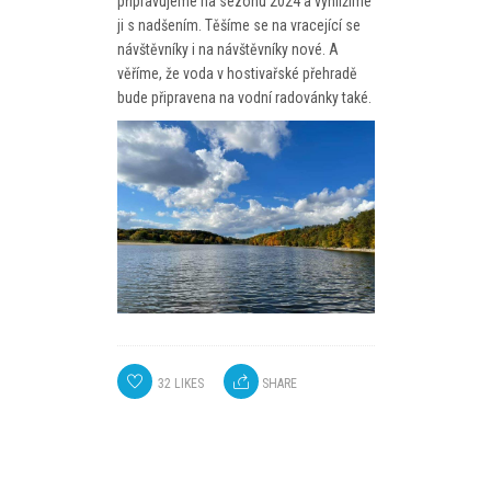
připravujeme na sezónu 2024 a vyhlížíme
ji s nadšením. Těšíme se na vracející se
návštěvníky i na návštěvníky nové. A
věříme, že voda v hostivařské přehradě
bude připravena na vodní radovánky také.
32
LIKES
SHARE