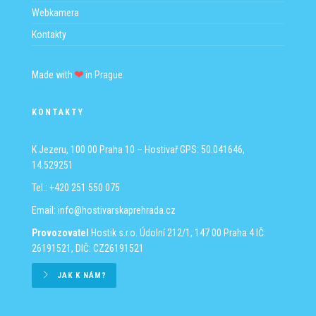
Webkamera
Kontakty
Made with
in Prague.
KONTAKTY
K Jezeru, 100 00 Praha 10 – Hostivař
GPS: 50.041646,
14.529251
Tel.: +420 251 550 075
Email:
info@hostivarskaprehrada.cz
Provozovatel
Hostik s.r.o.
Údolní 212/1, 147 00 Praha 4
IČ:
26191521, DIČ: CZ26191521
JAK K NÁM?