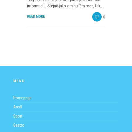
PROGRAM
informací … Stejně jako v minulíém roce, tak…
READ MORE
NOVINKY
0
GALERIE
WEBKAMERA
KONTAKTY
MENU
Homepage
Areál
Sport
Gastro