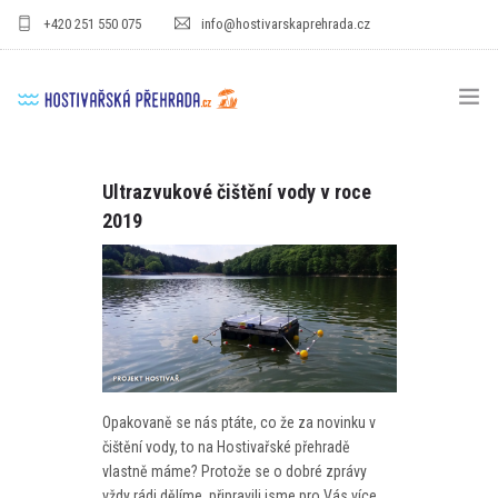
+420 251 550 075
info@hostivarskaprehrada.cz
HOMEPAGE
Ultrazvukové čištění vody v roce
2019
AREÁL
SPORT
PRO DĚTI
CENÍKY
GASTRO
Opakovaně se nás ptáte, co že za novinku v
čištění vody, to na Hostivařské přehradě
PRO FIRMY
vlastně máme? Protože se o dobré zprávy
vždy rádi dělíme, připravili jsme pro Vás více