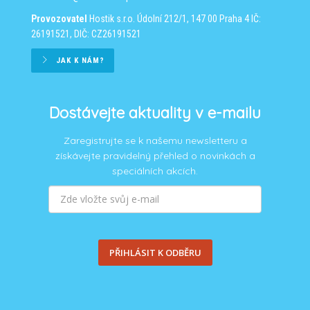
Provozovatel
Hostik s.r.o.
Údolní 212/1, 147 00 Praha 4
IČ:
26191521, DIČ: CZ26191521
JAK K NÁM?
Dostávejte aktuality v e-mailu
Zaregistrujte se k našemu newsletteru a
získávejte pravidelný přehled o novinkách a
speciálních akcích.
PŘIHLÁSIT K ODBĚRU