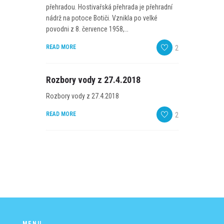
PROGRAM
přehradou. Hostivařská přehrada je přehradní
nádrž na potoce Botiči. Vznikla po velké
NOVINKY
povodni z 8. července 1958,…
READ MORE
2
GALERIE
WEBKAMERA
Rozbory vody z 27.4.2018
KONTAKTY
Rozbory vody z 27.4.2018
READ MORE
2
MENU