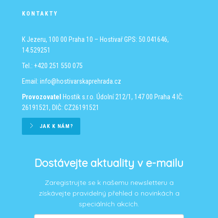
KONTAKTY
K Jezeru, 100 00 Praha 10 – Hostivař
GPS: 50.041646,
14.529251
Tel.: +420 251 550 075
Email:
info@hostivarskaprehrada.cz
Provozovatel
Hostik s.r.o.
Údolní 212/1, 147 00 Praha 4
IČ:
26191521, DIČ: CZ26191521
JAK K NÁM?
Dostávejte aktuality v e-mailu
Zaregistrujte se k našemu newsletteru a
získávejte pravidelný přehled o novinkách a
speciálních akcích.