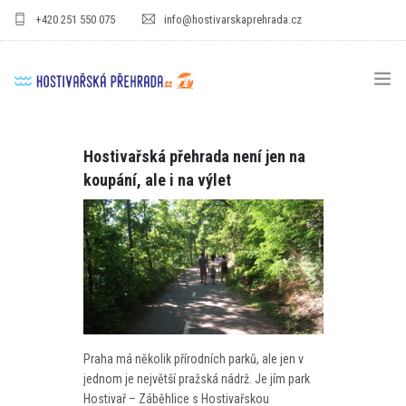
+420 251 550 075
info@hostivarskaprehrada.cz
HOMEPAGE
Hostivařská přehrada není jen na
koupání, ale i na výlet
AREÁL
SPORT
PRO DĚTI
CENÍKY
GASTRO
Praha má několik přírodních parků, ale jen v
PRO FIRMY
jednom je největší pražská nádrž. Je jím park
Hostivař – Záběhlice s Hostivařskou