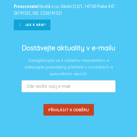
Provozovatel
Hostik s.r.o.
Údolní 212/1, 147 00 Praha 4
IČ:
26191521, DIČ: CZ26191521
JAK K NÁM?
Dostávejte aktuality v e-mailu
Zaregistrujte se k našemu newsletteru a
získávejte pravidelný přehled o novinkách a
speciálních akcích.
PŘIHLÁSIT K ODBĚRU