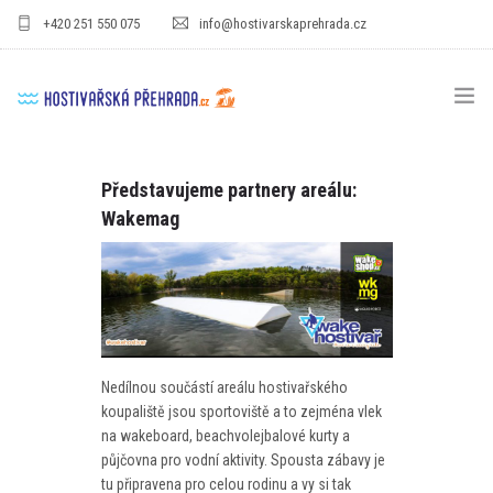
+420 251 550 075
info@hostivarskaprehrada.cz
HOMEPAGE
Představujeme partnery areálu:
Wakemag
AREÁL
SPORT
PRO DĚTI
CENÍKY
Nedílnou součástí areálu hostivařského
GASTRO
koupaliště jsou sportoviště a to zejména vlek
na wakeboard, beachvolejbalové kurty a
PRO FIRMY
půjčovna pro vodní aktivity. Spousta zábavy je
tu připravena pro celou rodinu a vy si tak