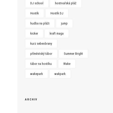
DJ school
hostivařská pláž
Hostík
Hostík DJ
hudba na pláži
jump
kicker
kraft maga
kurz sebeobrany
příměstský tábor
Summer Bright
tábor na hostíku
Wake
wakepark
wakpark
ARCHIV