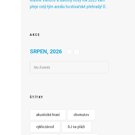
Krásné Vánoce a šťastný nový rok 2023 vám
přeje celý tým areálu hostivařské přehrady! Do
nového roku vám přejeme pevné zdraví a
hodně úspěchů. Děkujeme našim příznivcům a
těšíme se na vás v další sezóně.
AKCE
SRPEN, 2026
No Events
ŠTÍTKY
akustické hraní
chomutov
cyklozávod
DJ na pláži