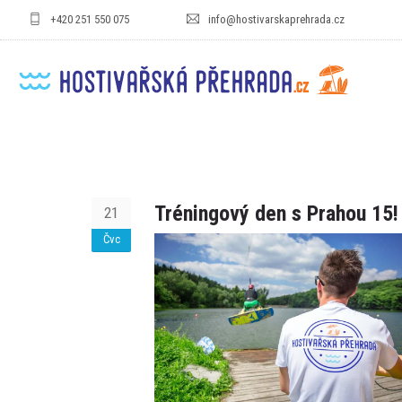
+420 251 550 075
info@hostivarskaprehrada.cz
Tréningový den s Prahou 15!
21
Čvc