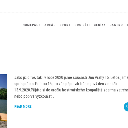
HOMEPAGE
AREÁL
SPORT
PRO DĚTI
CENÍKY
GASTRO
Jako již dříve, tak i v roce 2020 jsme součástí Dnů Prahy 15. Letos jsm
spolupráci s Prahou 15 pro vás připravili Tréningový den v neděli
13.9.2020.Přijďte si do areálu hostivařského koupaliště zdarma zatrén
nebo poprvé vyzkoušet…
READ MORE