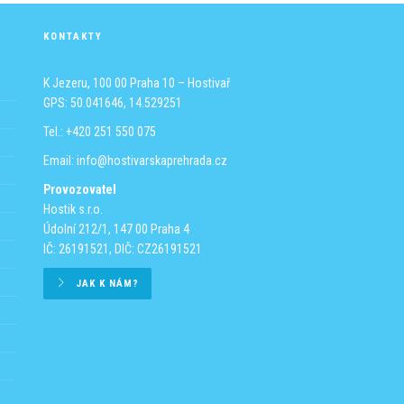
KONTAKTY
K Jezeru, 100 00 Praha 10 – Hostivař
GPS: 50.041646, 14.529251
Tel.: +420 251 550 075
Email:
info@hostivarskaprehrada.cz
Provozovatel
Hostik s.r.o.
Údolní 212/1, 147 00 Praha 4
IČ: 26191521, DIČ: CZ26191521
JAK K NÁM?