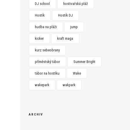
DJ school
hostivařská pláž
Hostík
Hostík DJ
hudba na pláži
jump
kicker
kraft maga
kurz sebeobrany
příměstský tábor
Summer Bright
tábor na hostíku
Wake
wakepark
wakpark
ARCHIV