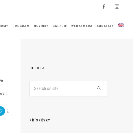
IRMY
PROGRAM
NOVINKY
GALERIE
WEBKAMERA
KONTAKTY
HLEDEJ
vé
evzít
2
PŘÍSPĚVKY