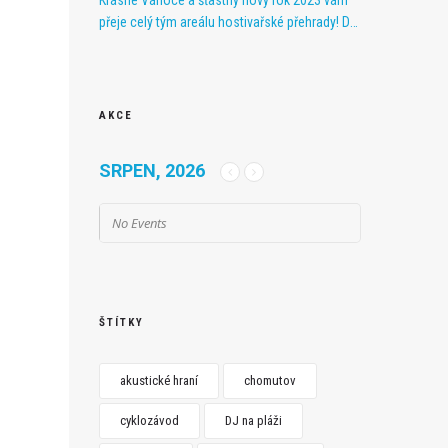
Krásné Vánoce a šťastný nový rok 2023 vám
přeje celý tým areálu hostivařské přehrady! Do
nového roku vám přejeme pevné zdraví a
hodně úspěchů. Děkujeme našim příznivcům a
těšíme se na vás v další sezóně.
AKCE
SRPEN, 2026
No Events
ŠTÍTKY
akustické hraní
chomutov
cyklozávod
DJ na pláži