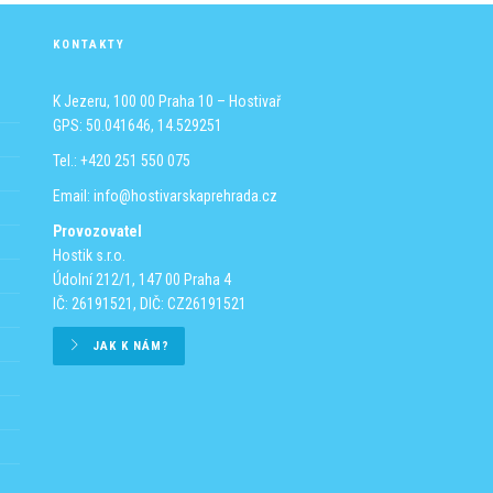
KONTAKTY
K Jezeru, 100 00 Praha 10 – Hostivař
GPS: 50.041646, 14.529251
Tel.: +420 251 550 075
Email:
info@hostivarskaprehrada.cz
Provozovatel
Hostik s.r.o.
Údolní 212/1, 147 00 Praha 4
IČ: 26191521, DIČ: CZ26191521
JAK K NÁM?