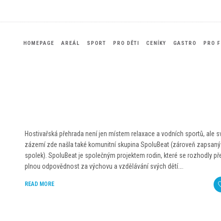
HOMEPAGE
AREÁL
SPORT
PRO DĚTI
CENÍKY
GASTRO
PRO F
Hostivařská přehrada není jen místem relaxace a vodních sportů, ale s
zázemí zde našla také komunitní skupina SpoluBeat (zároveň zapsaný
spolek). SpoluBeat je společným projektem rodin, které se rozhodly př
plnou odpovědnost za výchovu a vzdělávání svých dětí….
READ MORE