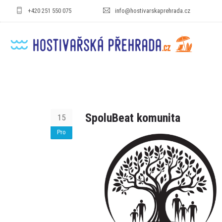
+420 251 550 075
info@hostivarskaprehrada.cz
SpoluBeat komunita
15
Pro