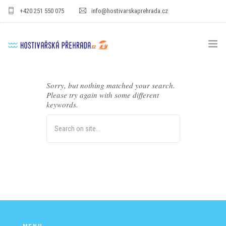
+420 251 550 075
info@hostivarskaprehrada.cz
HOMEPAGE
Sorry, but nothing matched your search.
Please try again with some different
AREÁL
keywords.
SPORT
PRO DĚTI
CENÍKY
GASTRO
PRO FIRMY