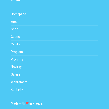
MENU
PROGRAM
NOVINKY
Homepage
Areál
GALERIE
Sport
WEBKAMERA
Gastro
Ceníky
KONTAKTY
Program
Pro firmy
Novinky
Galerie
Webkamera
Kontakty
Made with
in Prague.