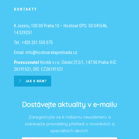
KONTAKTY
K Jezeru, 100 00 Praha 10 – Hostivař
GPS: 50.041646,
14.529251
Tel.: +420 251 550 075
Email:
info@hostivarskaprehrada.cz
Provozovatel
Hostik s.r.o.
Údolní 212/1, 147 00 Praha 4
IČ:
26191521, DIČ: CZ26191521
JAK K NÁM?
Dostávejte aktuality v e-mailu
Zaregistrujte se k našemu newsletteru a
získávejte pravidelný přehled o novinkách a
speciálních akcích.