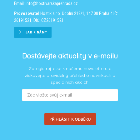
Email:
info@hostivarskaprehrada.cz
Provozovatel
Hostik s.r.o.
Údolní 212/1, 147 00 Praha 4
IČ:
26191521, DIČ: CZ26191521
JAK K NÁM?
Dostávejte aktuality v e-mailu
Zaregistrujte se k našemu newsletteru a
získávejte pravidelný přehled o novinkách a
speciálních akcích.
PŘIHLÁSIT K ODBĚRU