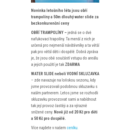
PROGRAM
Novinka letošního léta jsou obří
NOVINKY
trampolíny a 50m dlouhý water slide za
bezkonkurenční ceny
GALERIE
OBŘÍ TRAMPOLÍNY –
jedná se o dvě
nafukovací trapolíny. Ta menší z nich je
WEBKAMERA
určená pro nejmenší návštěvníky a ta větší
pak pro větší děti i dospělé. Dobrá zpráva
KONTAKTY
je, že jsou obě součástí vstupu do areálu
a jejich použití je tak
ZDARMA
WATER SLIDE neboli VODNÍ SKLUZAVKA
– zde navazuje na loňskou sezonu, kdy
jsme provozovali podobnou skluzavku s
naším partnerem. Letos jsme se rozhodli
skluzavku provozovat sami a nabídnout
tak její provoz častěji a za výrazně
snížené ceny.
Nově již od 20 Kč pro děti
a 50 Kč pro dospělé.
Více najdete v našem
ceníku.