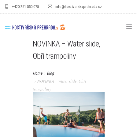
+420 251 550 075
info@hostivarskaprehrada.cz
NOVINKA – Water slide,
HOMEPAGE
Obří trampolíny
AREÁL
Home
Blog
SPORT
NOVINKA – Water slide, Obří
PRO DĚTI
trampolíny
CENÍKY
GASTRO
PRO FIRMY