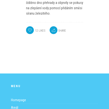
čištěno dno přehrady a objevily se pokusy
na zlepšení vody pomocí přidáním směsi
síranu železitého.
12
LIKES
SHARE
MENU
Homepage
Areál