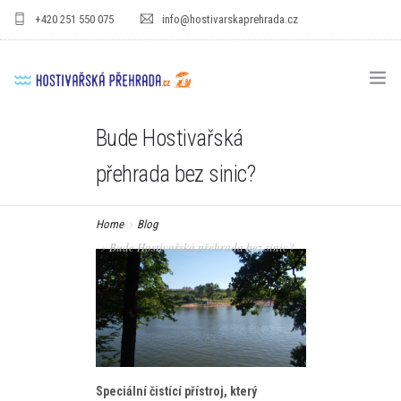
+420 251 550 075
info@hostivarskaprehrada.cz
Bude Hostivařská
HOMEPAGE
přehrada bez sinic?
AREÁL
SPORT
Home
Blog
Bude Hostivařská přehrada bez sinic?
PRO DĚTI
CENÍKY
GASTRO
PRO FIRMY
Speciální čistící přístroj, který