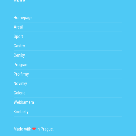
MENU
PROGRAM
NOVINKY
Homepage
Areál
GALERIE
Sport
WEBKAMERA
Gastro
Ceníky
KONTAKTY
Program
Pro firmy
Novinky
Galerie
Webkamera
Kontakty
Made with
in Prague.