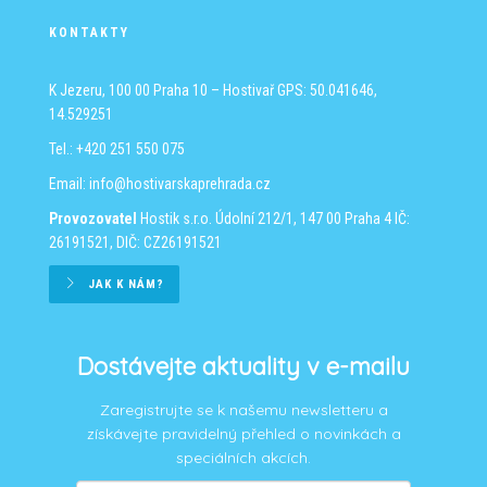
KONTAKTY
K Jezeru, 100 00 Praha 10 – Hostivař
GPS: 50.041646,
14.529251
Tel.: +420 251 550 075
Email:
info@hostivarskaprehrada.cz
Provozovatel
Hostik s.r.o.
Údolní 212/1, 147 00 Praha 4
IČ:
26191521, DIČ: CZ26191521
JAK K NÁM?
Dostávejte aktuality v e-mailu
Zaregistrujte se k našemu newsletteru a
získávejte pravidelný přehled o novinkách a
speciálních akcích.