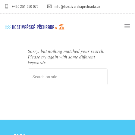
+420 251 550 075
info@hostivarskaprehrada.cz
HOMEPAGE
Sorry, but nothing matched your search.
Please try again with some different
AREÁL
keywords.
SPORT
PRO DĚTI
CENÍKY
GASTRO
PRO FIRMY