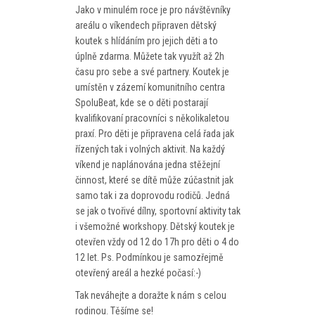
PROGRAM
Jako v minulém roce je pro návštěvníky
areálu o víkendech připraven dětský
NOVINKY
koutek s hlídáním pro jejich děti a to
úplně zdarma. Můžete tak využít až 2h
GALERIE
času pro sebe a své partnery. Koutek je
umístěn v zázemí komunitního centra
WEBKAMERA
SpoluBeat, kde se o děti postarají
kvalifikovaní pracovníci s několikaletou
KONTAKTY
praxí. Pro děti je připravena celá řada jak
řízených tak i volných aktivit. Na každý
víkend je naplánována jedna stěžejní
činnost, které se dítě může zúčastnit jak
samo tak i za doprovodu rodičů. Jedná
se jak o tvořivé dílny, sportovní aktivity tak
i všemožné workshopy. Dětský koutek je
otevřen vždy od 12 do 17h pro děti o 4 do
12 let.
Ps. Podmínkou je samozřejmě
otevřený areál a hezké počasí:-)
Tak neváhejte a doražte k nám s celou
rodinou. Těšíme se!