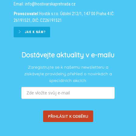
Email:
info@hostivarskaprehrada.cz
Provozovatel
Hostik s.r.o.
Údolní 212/1, 147 00 Praha 4
IČ:
26191521, DIČ: CZ26191521
JAK K NÁM?
Dostávejte aktuality v e-mailu
Zaregistrujte se k našemu newsletteru a
získávejte pravidelný přehled o novinkách a
speciálních akcích.
PŘIHLÁSIT K ODBĚRU