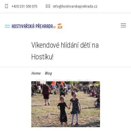
+420 251 550 075
info@hostivarskaprehrada.cz
Víkendové hlídání dětí na
HOMEPAGE
Hostíku!
AREÁL
SPORT
Home
Blog
Víkendové hlídání dětí na Hostíku!
PRO DĚTI
CENÍKY
GASTRO
PRO FIRMY