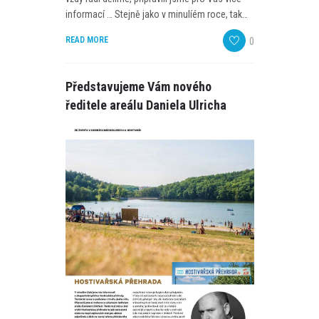
PROGRAM
informací … Stejně jako v minulíém roce, tak…
READ MORE
NOVINKY
0
GALERIE
Představujeme Vám nového
ředitele areálu Daniela Ulricha
WEBKAMERA
KONTAKTY