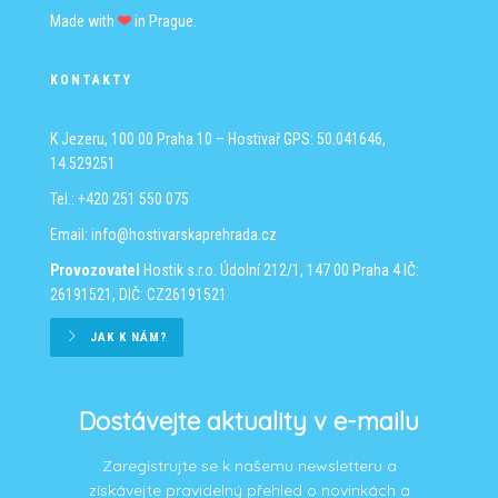
Made with
in Prague.
KONTAKTY
K Jezeru, 100 00 Praha 10 – Hostivař
GPS: 50.041646,
14.529251
Tel.: +420 251 550 075
Email:
info@hostivarskaprehrada.cz
Provozovatel
Hostik s.r.o.
Údolní 212/1, 147 00 Praha 4
IČ:
26191521, DIČ: CZ26191521
JAK K NÁM?
Dostávejte aktuality v e-mailu
Zaregistrujte se k našemu newsletteru a
získávejte pravidelný přehled o novinkách a