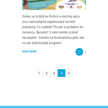
Venku se to blíží ke třicítce a všechny akce
jsou samozřejmě naplánované na letní
prázdniny. Co nadělat? Prostě si počkáme do
července. Opravdu? S námi tenhle scénář
nezažijete! Zamiřte na Hostivařskou pláž, kde
na vás čeká bohatý program!…
READ MORE
2
1
2
3
4
5