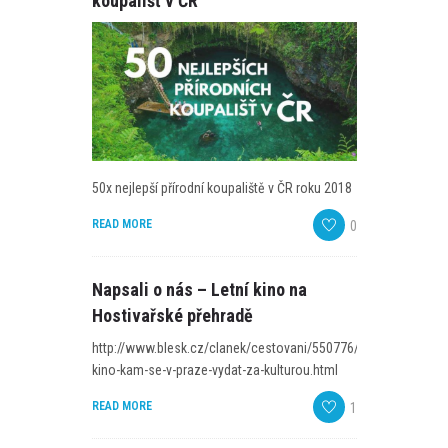
koupališť v ČR
50x nejlepší přírodní koupaliště v ČR roku 2018
READ MORE
0
Napsali o nás – Letní kino na
Hostivařské přehradě
http://www.blesk.cz/clanek/cestovani/550776/letni-
kino-kam-se-v-praze-vydat-za-kulturou.html
READ MORE
1