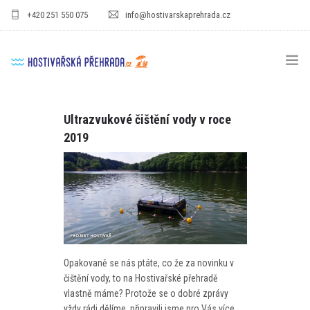
+420 251 550 075
info@hostivarskaprehrada.cz
HOMEPAGE
Ultrazvukové čištění vody v roce
2019
AREÁL
SPORT
PRO DĚTI
CENÍKY
GASTRO
Opakovaně se nás ptáte, co že za novinku v
čištění vody, to na Hostivařské přehradě
PRO FIRMY
vlastně máme? Protože se o dobré zprávy
vždy rádi dělíme, připravili jsme pro Vás více