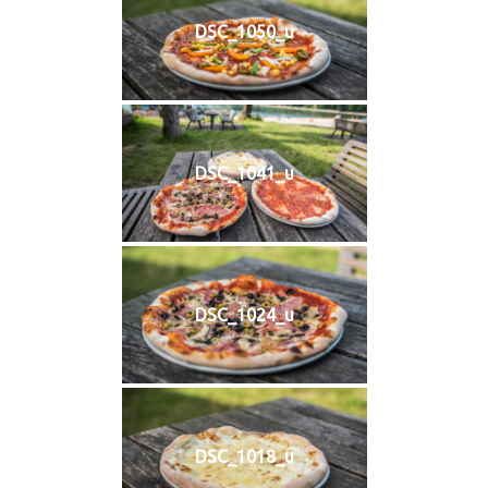
PROGRAM
DSC_1050_u
NOVINKY
GALERIE
WEBKAMERA
DSC_1041_u
KONTAKTY
DSC_1024_u
DSC_1018_u