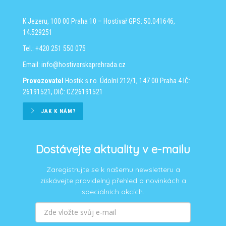
K Jezeru, 100 00 Praha 10 – Hostivař
GPS: 50.041646,
14.529251
Tel.: +420 251 550 075
Email:
info@hostivarskaprehrada.cz
Provozovatel
Hostik s.r.o.
Údolní 212/1, 147 00 Praha 4
IČ:
26191521, DIČ: CZ26191521
JAK K NÁM?
Dostávejte aktuality v e-mailu
Zaregistrujte se k našemu newsletteru a
získávejte pravidelný přehled o novinkách a
speciálních akcích.