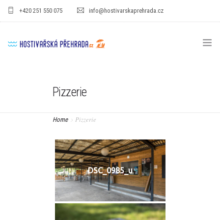
+420 251 550 075
info@hostivarskaprehrada.cz
HOMEPAGE
Pizzerie
AREÁL
SPORT
Pizzerie
Home
PRO DĚTI
CENÍKY
DSC_0985_u
GASTRO
PRO FIRMY