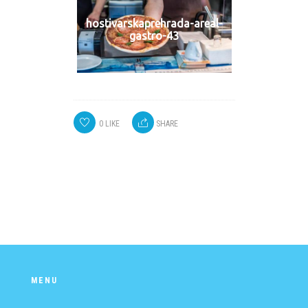
hostivarskaprehrada-areal-
gastro-43
0
LIKE
SHARE
MENU