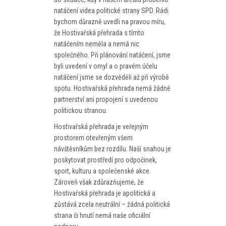
PROGRAM
natáčení videa politické strany SPD. Rádi
bychom důrazně uvedli na pravou míru,
NOVINKY
že Hostivařská přehrada s tímto
natáčením neměla a nemá nic
GALERIE
společného. Při plánování natáčení, jsme
byli uvedení v omyl a o pravém účelu
WEBKAMERA
natáčení jsme se dozvěděli až při výrobě
spotu. Hostivařská přehrada nemá žádné
KONTAKTY
partnerství ani propojení s uvedenou
politickou stranou.
Hostivařská přehrada je veřejným
prostorem otevřeným všem
návštěvníkům bez rozdílu. Naší snahou je
poskytovat prostředí pro odpočinek,
sport, kulturu a společenské akce.
Zároveň však zdůrazňujeme, že
Hostivařská přehrada je apolitická a
zůstává zcela neutrální – žádná politická
strana či hnutí nemá naše oficiální