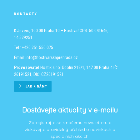
KONTAKTY
K Jezeru, 100 00 Praha 10 – Hostivař
GPS: 50.041646,
14.529251
Tel.: +420 251 550 075
Email:
info@hostivarskaprehrada.cz
Provozovatel
Hostik s.r.o.
Údolní 212/1, 147 00 Praha 4
IČ:
26191521, DIČ: CZ26191521
JAK K NÁM?
Dostávejte aktuality v e-mailu
Zaregistrujte se k našemu newsletteru a
získávejte pravidelný přehled o novinkách a
speciálních akcích.