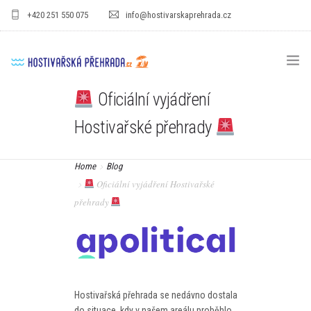
+420 251 550 075
info@hostivarskaprehrada.cz
Oficiální vyjádření
HOMEPAGE
Hostivařské přehrady
AREÁL
Home
Blog
SPORT
Oficiální vyjádření Hostivařské
PRO DĚTI
přehrady
CENÍKY
GASTRO
PRO FIRMY
Hostivařská přehrada se nedávno dostala
do situace, kdy v našem areálu proběhlo