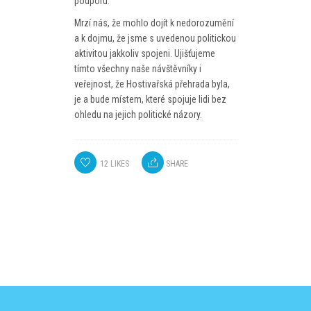
podporu.
Mrzí nás, že mohlo dojít k nedorozumění
a k dojmu, že jsme s uvedenou politickou
aktivitou jakkoliv spojeni. Ujišťujeme
tímto všechny naše návštěvníky i
veřejnost, že Hostivařská přehrada byla,
je a bude místem, které spojuje lidi bez
ohledu na jejich politické názory.
12
LIKES
SHARE