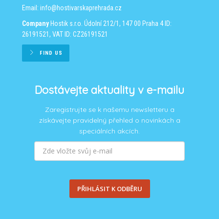
Email:
info@hostivarskaprehrada.cz
Company
Hostik s.r.o.
Údolní 212/1, 147 00 Praha 4
ID:
26191521, VAT ID: CZ26191521
FIND US
Dostávejte aktuality v e-mailu
Zaregistrujte se k našemu newsletteru a
získávejte pravidelný přehled o novinkách a
speciálních akcích.
PŘIHLÁSIT K ODBĚRU