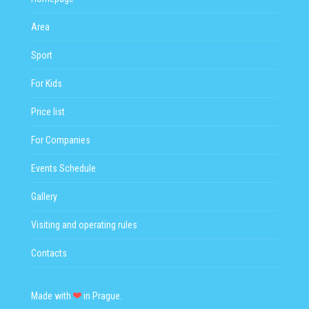
EVENTS SCHEDULE
Area
GALLERY
Sport
WEBCAM
For Kids
CONTACTS
Price list
For Companies
Events Schedule
Gallery
Visiting and operating rules
Contacts
Made with
in Prague.