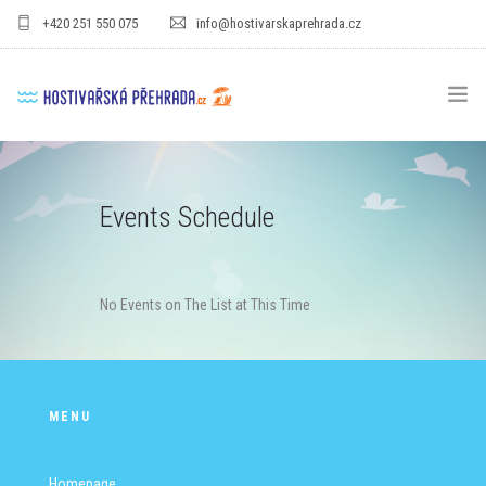
+420 251 550 075
info@hostivarskaprehrada.cz
HOMEPAGE
Events Schedule
AREA
SPORT
No Events on The List at This Time
FOR KIDS
PRICE LIST
GASTRO
MENU
FOR COMPANIES
Homepage