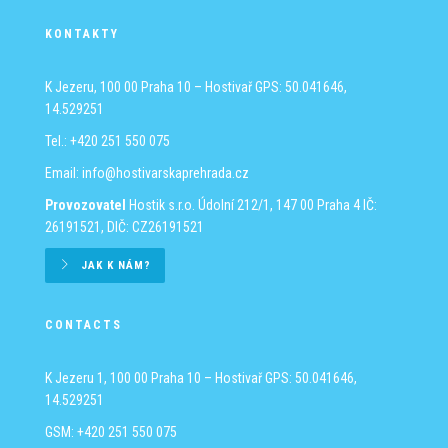
KONTAKTY
K Jezeru, 100 00 Praha 10 – Hostivař
GPS: 50.041646,
14.529251
Tel.: +420 251 550 075
Email:
info@hostivarskaprehrada.cz
Provozovatel
Hostik s.r.o.
Údolní 212/1, 147 00 Praha 4
IČ:
26191521, DIČ: CZ26191521
JAK K NÁM?
CONTACTS
K Jezeru 1, 100 00 Praha 10 – Hostivař
GPS: 50.041646,
14.529251
GSM: +420 251 550 075