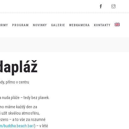
IRMY
PROGRAM
NOVINKY
GALERIE
WEBKAMERA
KONTAKTY
dapláž
y, přímo v centru
a nuda pláže – tedy bez plavek.
vřeno máme každý den za
i užít skvělou atmosféru,
jezero – a to vše za rozumné
m/buddha.beach.bar/
) – v létě