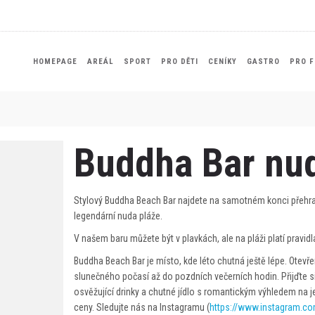
HOMEPAGE
AREÁL
SPORT
PRO DĚTI
CENÍKY
GASTRO
PRO F
Buddha Bar nu
Stylový Buddha Beach Bar najdete na samotném konci přehrad
legendární nuda pláže.
V našem baru můžete být v plavkách, ale na pláži platí pravidl
Buddha Beach Bar je místo, kde léto chutná ještě lépe. Ote
slunečného počasí až do pozdních večerních hodin. Přijďte s
osvěžující drinky a chutné jídlo s romantickým výhledem na 
ceny. Sledujte nás na Instagramu (
https://www.instagram.co