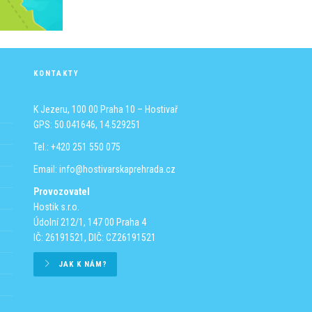
KONTAKTY
K Jezeru, 100 00 Praha 10 – Hostivař
GPS: 50.041646, 14.529251
Tel.: +420 251 550 075
Email:
info@hostivarskaprehrada.cz
Provozovatel
Hostik s.r.o.
Údolní 212/1, 147 00 Praha 4
IČ: 26191521, DIČ: CZ26191521
JAK K NÁM?