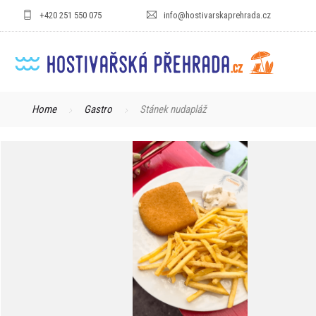
+420 251 550 075
info@hostivarskaprehrada.cz
Home
Gastro
Stánek nudapláž