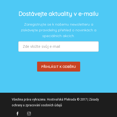
Dostávejte aktuality v e-mailu
Zaregistrujte se k našemu newsletteru a
získávejte pravidelný přehled o novinkách a
speciálních akcích.
PŘIHLÁSIT K ODBĚRU
Všechna práva vyhrazena. Hostivařská Přehrada © 2017 |
Zásady
ochrany a zpracování osobních údajů