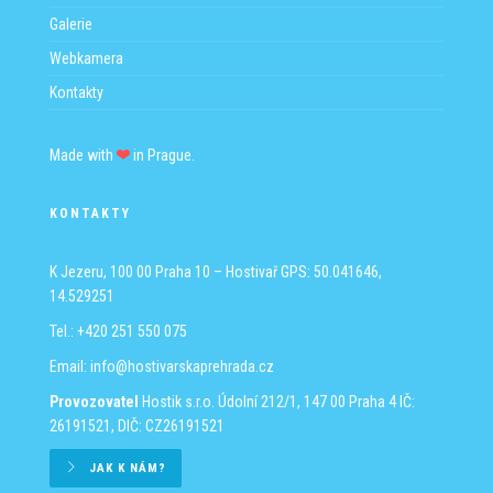
Galerie
Webkamera
Kontakty
Made with
in Prague.
KONTAKTY
K Jezeru, 100 00 Praha 10 – Hostivař
GPS: 50.041646,
14.529251
Tel.: +420 251 550 075
Email:
info@hostivarskaprehrada.cz
Provozovatel
Hostik s.r.o.
Údolní 212/1, 147 00 Praha 4
IČ:
26191521, DIČ: CZ26191521
JAK K NÁM?