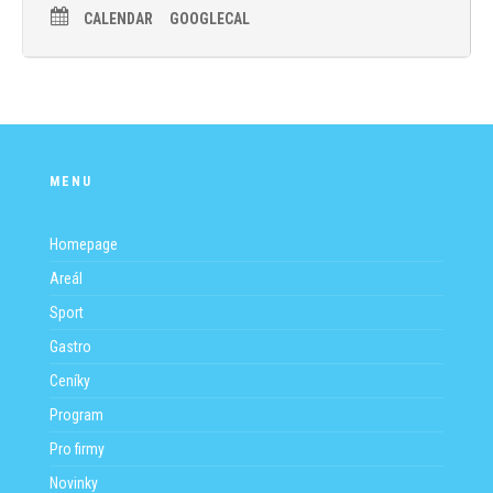
trenéra s žákem při jízdě.
CALENDAR
GOOGLECAL
Rezervace můžete provádět pomocí rezervačního systému na
stránce
Kde
https://water-sports.cz/wake-hostivarska-prehrada/
vyberte možnost vlek s trenérem a to buď úterý nebo čtvrtek.
MENU
Homepage
Areál
Sport
Gastro
Ceníky
Program
Pro firmy
Novinky