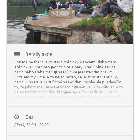
PROGRAM
NOVINKY
GALERIE
WEBKAMERA
Detaily akce
KONTAKTY
Pravidelné úterní a čtvrteční tréninky Matesem Blahovcem.
Trénink je určen pro jednotlivce a páry. Kteří úplně začínají
nebo nebo třeba trénují na MČR. Že je Mates tím pravím
učitelem my víme. A to nejen proto, že je 3x mistr republiky
nebo 7. na ME a 2x stříbrný na Golden Trophy ale především
to, že jako trenér se wakeboardingu věnuje již několik let. A to
nejen na trénincích dětí, které ve své třídě jezdí MČR , nebo
Více
tréninkem dospělých, ale především tím, že jako trenér jezdí
na nejznámější české kempy v německém Schwandorfu, které
jsou bezesporu tou nejlepší školou wakeboardingu v ČR a SK.
Partner tréninků je i WAKESHOP.cz který vybavil školu profi
Čas
wakeboardovým vybavením od LIQUID FORCE a to deskami
(Úterý) 12:00 - 20:00
od té nejmenší velikosti wakeboardu 118cm. Vše je možné si
na tréninku půjčit za malý poplatek. Také je k dispozici
wakeboardová radiosouprava pro přesnou komunikaci