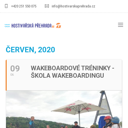
+420 251 550 075
info@hostivarskaprehrada.cz
HOMEPAGE
ČERVEN, 2020
AREÁL
09
WAKEBOARDOVÉ TRÉNINKY -
SPORT
ŠKOLA WAKEBOARDINGU
06
PRO DĚTI
CENÍKY
GASTRO
PRO FIRMY