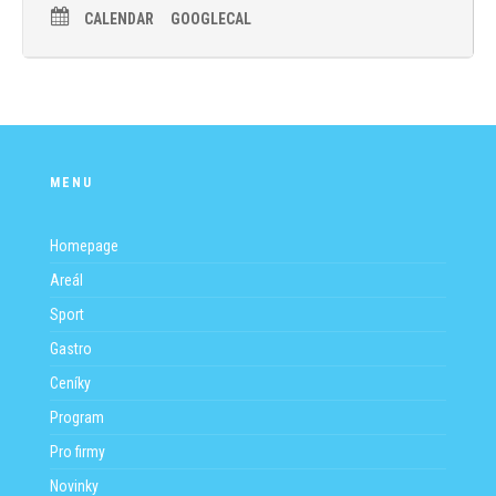
trenéra s žákem při jízdě.
CALENDAR
GOOGLECAL
Rezervace můžete provádět pomocí rezervačního systému na
stránce
Kde
https://water-sports.cz/wake-hostivarska-prehrada/
vyberte možnost vlek s trenérem a to buď úterý nebo čtvrtek.
MENU
Homepage
Areál
Sport
Gastro
Ceníky
Program
Pro firmy
Novinky