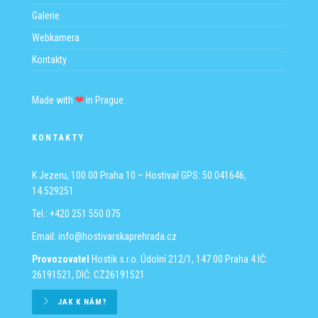
Galerie
Webkamera
Kontakty
Made with
in Prague.
KONTAKTY
K Jezeru, 100 00 Praha 10 – Hostivař
GPS: 50.041646,
14.529251
Tel.: +420 251 550 075
Email:
info@hostivarskaprehrada.cz
Provozovatel
Hostik s.r.o.
Údolní 212/1, 147 00 Praha 4
IČ:
26191521, DIČ: CZ26191521
JAK K NÁM?