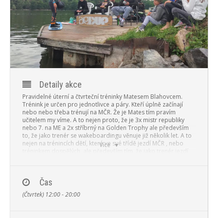
PROGRAM
NOVINKY
GALERIE
WEBKAMERA
Detaily akce
KONTAKTY
Pravidelné úterní a čtvrteční tréninky Matesem Blahovcem.
Trénink je určen pro jednotlivce a páry. Kteří úplně začínají
nebo nebo třeba trénují na MČR. Že je Mates tím pravím
učitelem my víme. A to nejen proto, že je 3x mistr republiky
nebo 7. na ME a 2x stříbrný na Golden Trophy ale především
to, že jako trenér se wakeboardingu věnuje již několik let. A to
nejen na trénincích dětí, které ve své třídě jezdí MČR , nebo
Více
tréninkem dospělých, ale především tím, že jako trenér jezdí
na nejznámější české kempy v německém Schwandorfu, které
jsou bezesporu tou nejlepší školou wakeboardingu v ČR a SK.
Partner tréninků je i WAKESHOP.cz který vybavil školu profi
Čas
wakeboardovým vybavením od LIQUID FORCE a to deskami
(Čtvrtek) 12:00 - 20:00
od té nejmenší velikosti wakeboardu 118cm. Vše je možné si
na tréninku půjčit za malý poplatek. Také je k dispozici
wakeboardová radiosouprava pro přesnou komunikaci