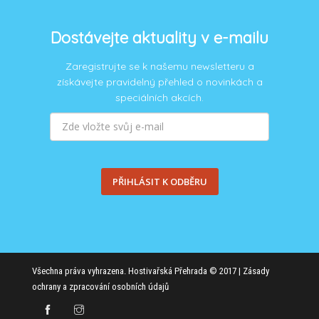
Dostávejte aktuality v e-mailu
Zaregistrujte se k našemu newsletteru a
získávejte pravidelný přehled o novinkách a
speciálních akcích.
PŘIHLÁSIT K ODBĚRU
Všechna práva vyhrazena. Hostivařská Přehrada © 2017 |
Zásady
ochrany a zpracování osobních údajů