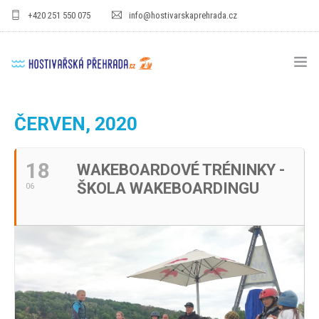
+420 251 550 075
info@hostivarskaprehrada.cz
HOMEPAGE
ČERVEN, 2020
AREÁL
18
WAKEBOARDOVÉ TRÉNINKY -
SPORT
ŠKOLA WAKEBOARDINGU
06
PRO DĚTI
CENÍKY
GASTRO
PRO FIRMY