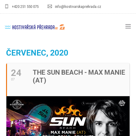
+420 251 550 075
info@hostivarskaprehrada.cz
HOMEPAGE
ČERVENEC, 2020
AREÁL
24
THE SUN BEACH - MAX MANIE
SPORT
(AT)
07
PRO DĚTI
CENÍKY
GASTRO
PRO FIRMY