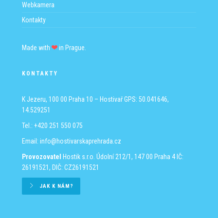
Webkamera
Kontakty
Made with
in Prague.
KONTAKTY
K Jezeru, 100 00 Praha 10 – Hostivař
GPS: 50.041646,
14.529251
Tel.: +420 251 550 075
Email:
info@hostivarskaprehrada.cz
Provozovatel
Hostik s.r.o.
Údolní 212/1, 147 00 Praha 4
IČ:
26191521, DIČ: CZ26191521
JAK K NÁM?