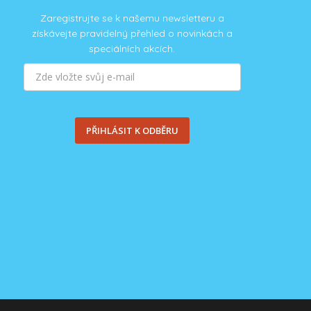
ach events, which will take place with
Zaregistrujte se k našemu newsletteru a
získávejte pravidelný přehled o novinkách a
speciálních akcích.
PŘIHLÁSIT K ODBĚRU