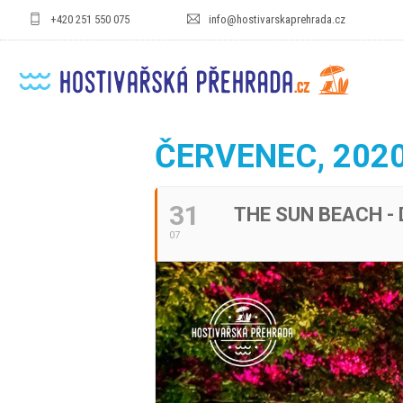
+420 251 550 075
info@hostivarskaprehrada.cz
ČERVENEC, 202
31
THE SUN BEACH - 
07