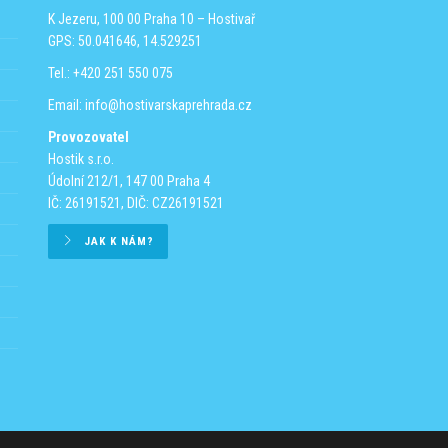
ar you can look forward to the third year of the summer series The SUN Be
K Jezeru, 100 00 Praha 10 – Hostivař
 addition, this year you can come to us EVERY FRIDAY!
GPS: 50.041646, 14.529251
livou akci za doprovodu živých nástrojů
Tel.: +420 251 550 075
v podání nejlepších českých a zahraničních DJs
plný těch nejoblíbenějších drinků včetně piva a drobného občerstvení
Email:
info@hostivarskaprehrada.cz
r
 a odpočinku
Provozovatel
ápadem slunce
Hostik s.r.o.
Údolní 212/1, 147 00 Praha 4
ním systému. Veškeré informace se dozvíte zde
https://tixi.fyi/TheSUNFestival
IČ: 26191521, DIČ: CZ26191521
 RFID Event Solutions
JAK K NÁM?