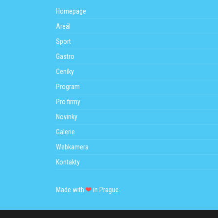
Prague’s Hostivař dam where this ye
the support of leading Czech DJs. In
Homepage
Co vás všechno čeká?
Areál
unikátní line-up na každou jednot
Sport
pohodová vyletněná house music 
dobře zásobený
BoraBora Beach Ba
Gastro
dostatek místa k tanci i k sezení
tématické dekorace doplněné z
Ceníky
kvalitní soundsystém 5 kW
Program
Celý event funguje na bezhotovost
Pro firmy
Partners:
,
,
Ticket Print
Event Stuff
Tixify
Novinky
Galerie
Webkamera
Kontakty
Made with
in Prague.