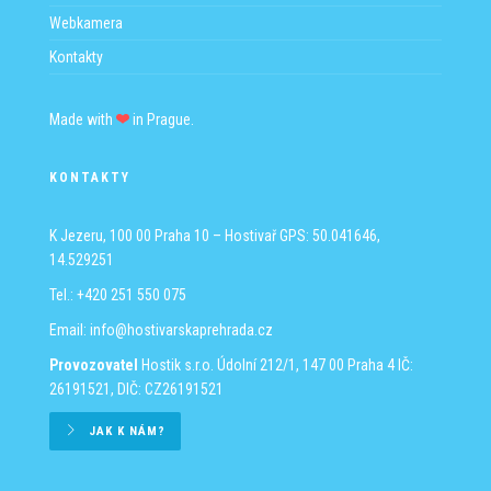
Webkamera
Kontakty
Made with
in Prague.
KONTAKTY
K Jezeru, 100 00 Praha 10 – Hostivař
GPS: 50.041646,
14.529251
Tel.: +420 251 550 075
Email:
info@hostivarskaprehrada.cz
Provozovatel
Hostik s.r.o.
Údolní 212/1, 147 00 Praha 4
IČ:
26191521, DIČ: CZ26191521
JAK K NÁM?