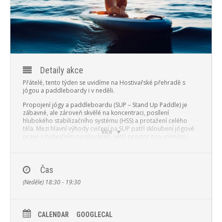
PROGRAM
NOVINKY
GALERIE
Detaily akce
WEBKAMERA
Přátelé, tento týden se uvidíme na Hostivařské přehradě s
jógou a paddleboardy i v neděli.
KONTAKTY
Propojení jógy a paddleboardu (SUP – Stand Up Paddle) je
zábavné, ale zároveň skvělé na koncentraci, posílení
hlubokého stabilizačního systému (HSS) a protažení celého
těla. Mezi hlavní výhody cvičení na SUP patří skloubení jógové
Více
praxe s balančním posilováním, větší prostor pro vnímání i
pracování s těžištěm a jeho pohybem. A jako bonus cvičení v
přírodě.
~~~~~~~~~~~~~~~~~~~~~~~~~~~~~~~~~~
Čas
KDY: 28. 6. 2020
KDE: Hostivařská přehrada
ČAS: 18:30 – 19:30
(Neděle) 18:30 - 19:30
CENA: 300,-
Cesta z Malešic je možná po dohodě spolujízdou.
CALENDAR
GOOGLECAL