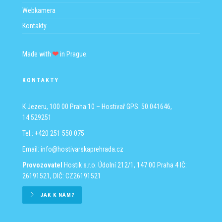
Webkamera
Kontakty
Made with
in Prague.
KONTAKTY
K Jezeru, 100 00 Praha 10 – Hostivař
GPS: 50.041646,
14.529251
Tel.: +420 251 550 075
Email:
info@hostivarskaprehrada.cz
Provozovatel
Hostik s.r.o.
Údolní 212/1, 147 00 Praha 4
IČ:
26191521, DIČ: CZ26191521
JAK K NÁM?