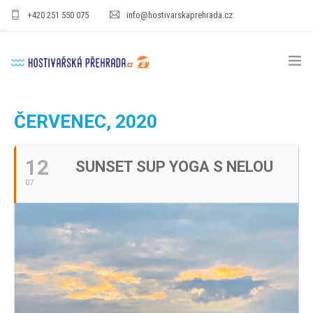
+420 251 550 075
info@hostivarskaprehrada.cz
HOMEPAGE
ČERVENEC, 2020
AREÁL
12
SUNSET SUP YOGA S NELOU
SPORT
07
PRO DĚTI
CENÍKY
GASTRO
PRO FIRMY