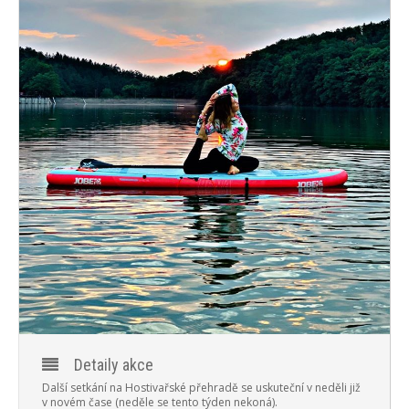
PROGRAM
NOVINKY
GALERIE
WEBKAMERA
KONTAKTY
Detaily akce
Další setkání na Hostivařské přehradě se uskuteční v neděli již
v novém čase (neděle se tento týden nekoná).