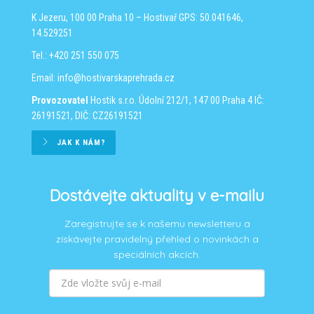
K Jezeru, 100 00 Praha 10 – Hostivař
GPS: 50.041646,
14.529251
Tel.: +420 251 550 075
Email:
info@hostivarskaprehrada.cz
Provozovatel
Hostik s.r.o.
Údolní 212/1, 147 00 Praha 4
IČ:
26191521, DIČ: CZ26191521
JAK K NÁM?
Dostávejte aktuality v e-mailu
Zaregistrujte se k našemu newsletteru a
získávejte pravidelný přehled o novinkách a
speciálních akcích.