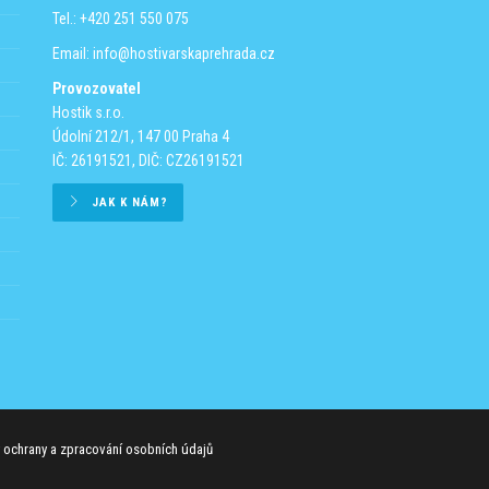
Tel.: +420 251 550 075
Email:
info@hostivarskaprehrada.cz
Provozovatel
Hostik s.r.o.
Údolní 212/1, 147 00 Praha 4
IČ: 26191521, DIČ: CZ26191521
JAK K NÁM?
 ochrany a zpracování osobních údajů