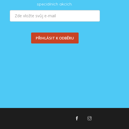
speciálních akcích.
PŘIHLÁSIT K ODBĚRU