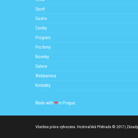
Sport
Gastro
Ceníky
Program
Pro firmy
Novinky
Galerie
Webkamera
Kontakty
Made with
in Prague.
Všechna práva vyhrazena. Hostivařská Přehrada © 2017 |
Zásady