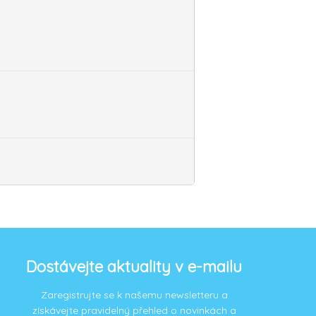
Dostávejte aktuality v e-mailu
Zaregistrujte se k našemu newsletteru a
získávejte pravidelný přehled o novinkách a