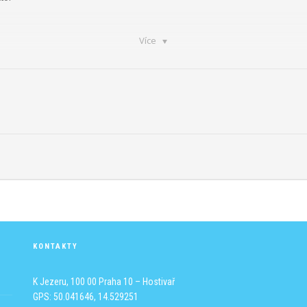
Více
erstvení.
 a pohyb!
KONTAKTY
K Jezeru, 100 00 Praha 10 – Hostivař
GPS: 50.041646, 14.529251