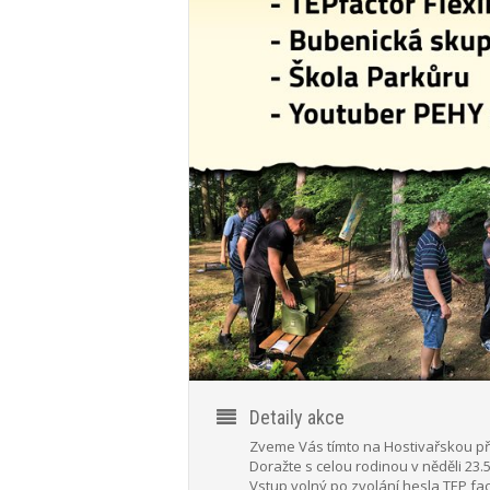
Detaily akce
Zveme Vás tímto na Hostivařskou pře
Doražte s celou rodinou v něděli 23.
Vstup volný po zvolání hesla TEP fac