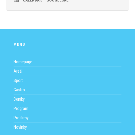
CALENDAR
GOOGLECAL
FB akci
. Sraz je 10 minut před začátkem semináře na
ZDE
sportovním hřišti (pod kurty na plážový volejbal, vedle
recepce Sport). Akce probíhá pouze za dobrého počasí.
MENU
Homepage
Areál
Sport
Gastro
Ceníky
Program
Pro firmy
Novinky