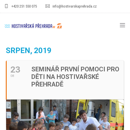
+420 251 550 075
info@hostivarskaprehrada.cz
HOMEPAGE
SRPEN, 2019
AREÁL
23
SEMINÁŘ PRVNÍ POMOCI PRO
SPORT
DĚTI NA HOSTIVAŘSKÉ
08
PRO DĚTI
PŘEHRADĚ
CENÍKY
GASTRO
PRO FIRMY