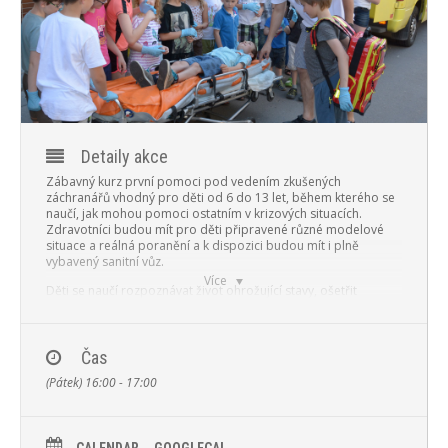
PROGRAM
NOVINKY
GALERIE
WEBKAMERA
Detaily akce
Zábavný kurz první pomoci pod vedením zkušených
KONTAKTY
záchranářů vhodný pro děti od 6 do 13 let, během kterého se
naučí, jak mohou pomoci ostatním v krizových situacích.
Zdravotníci budou mít pro děti připravené různé modelové
situace a reálná poranění a k dispozici budou mít i plně
vybavený sanitní vůz.
Více
Děti se naučí rozpoznávat život ohrožující stavy, ošetřit
drobná poranění nebo zlomeniny, zastavit krvácení,
resuscitovat a přivolat lékařskou pomoc. Procvičí si
simulovanou komunikaci s dispečinkem zdravotnické
záchranné služby a neodkladnou resuscitaci na resuscitačních
Čas
modelech. Tým profesionálních záchranářů vede děti k týmové
(Pátek) 16:00 - 17:00
práci a motivuje je k poskytnutí první pomoci, nezapomíná
přitom ani na bezpečnost a prevenci. Co je nejdůležitější,
každé dítě si vše prakticky vyzkouší.
Seminář je pro návštevníky areálu zdarma! Stačí se přihlásit na