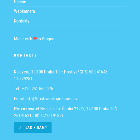
Galerie
Webkamera
Kontakty
Made with
in Prague.
KONTAKTY
K Jezeru, 100 00 Praha 10 – Hostivař
GPS: 50.041646,
14.529251
Tel.: +420 251 550 075
Email:
info@hostivarskaprehrada.cz
Provozovatel
Hostik s.r.o.
Údolní 212/1, 147 00 Praha 4
IČ:
26191521, DIČ: CZ26191521
JAK K NÁM?