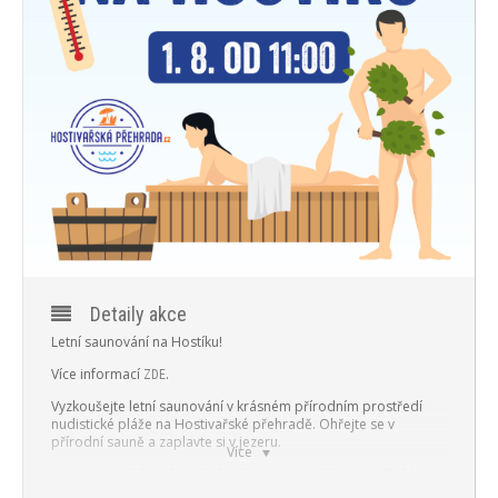
PROGRAM
NOVINKY
GALERIE
WEBKAMERA
KONTAKTY
Detaily akce
Letní saunování na Hostíku!
Více informací
.
ZDE
Vyzkoušejte letní saunování v krásném přírodním prostředí
nudistické pláže na Hostivařské přehradě. Ohřejte se v
přírodní sauně a zaplavte si v jezeru.
Více
Je pro vás přichystán celodenní program plný netradičních
saunových rituálů a ceremoniálů.