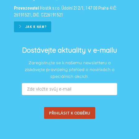
Provozovatel
Hostik s.r.o.
Údolní 212/1, 147 00 Praha 4
IČ:
26191521, DIČ: CZ26191521
JAK K NÁM?
Dostávejte aktuality v e-mailu
Zaregistrujte se k našemu newsletteru a
získávejte pravidelný přehled o novinkách a
speciálních akcích.
PŘIHLÁSIT K ODBĚRU