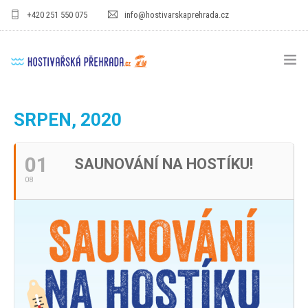
+420 251 550 075
info@hostivarskaprehrada.cz
HOMEPAGE
SRPEN, 2020
AREÁL
01
SAUNOVÁNÍ NA HOSTÍKU!
SPORT
08
PRO DĚTI
CENÍKY
GASTRO
PRO FIRMY