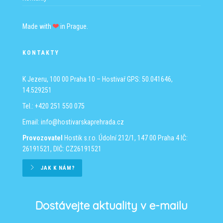
Made with
in Prague.
KONTAKTY
K Jezeru, 100 00 Praha 10 – Hostivař
GPS: 50.041646,
14.529251
Tel.: +420 251 550 075
Email:
info@hostivarskaprehrada.cz
Provozovatel
Hostik s.r.o.
Údolní 212/1, 147 00 Praha 4
IČ:
26191521, DIČ: CZ26191521
JAK K NÁM?
Dostávejte aktuality v e-mailu