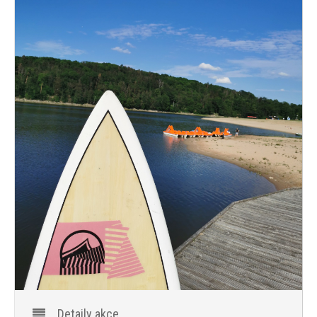
PROGRAM
NOVINKY
GALERIE
WEBKAMERA
KONTAKTY
Detaily akce