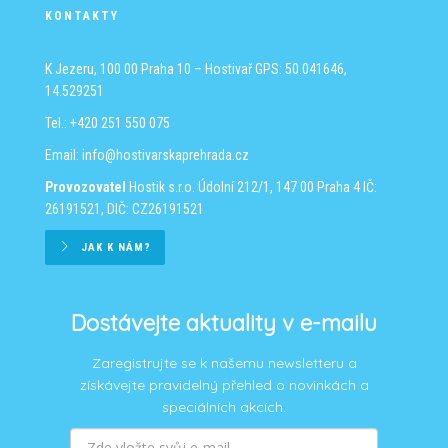
KONTAKTY
K Jezeru, 100 00 Praha 10 – Hostivař
GPS: 50.041646,
14.529251
Tel.: +420 251 550 075
Email:
info@hostivarskaprehrada.cz
Provozovatel
Hostik s.r.o.
Údolní 212/1, 147 00 Praha 4
IČ:
26191521, DIČ: CZ26191521
JAK K NÁM?
Dostávejte aktuality v e-mailu
Zaregistrujte se k našemu newsletteru a
získávejte pravidelný přehled o novinkách a
speciálních akcích.