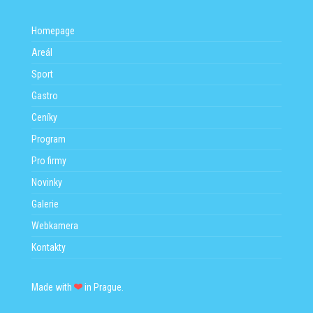
slacklinách a indoboardech. Po skončení samotného tréninku
jste vítáni k posezení v přilehlém baru.
Homepage
Aktuální info
ZDE
.
Areál
Sport
Gastro
Ceníky
Program
Pro firmy
Novinky
Galerie
Webkamera
Kontakty
Made with
in Prague.