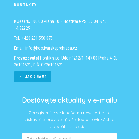
KONTAKTY
K Jezeru, 100 00 Praha 10 – Hostivař
GPS: 50.041646,
14.529251
Tel.: +420 251 550 075
Email:
info@hostivarskaprehrada.cz
Provozovatel
Hostik s.r.o.
Údolní 212/1, 147 00 Praha 4
IČ:
26191521, DIČ: CZ26191521
JAK K NÁM?
Dostávejte aktuality v e-mailu
Zaregistrujte se k našemu newsletteru a
získávejte pravidelný přehled o novinkách a
speciálních akcích.