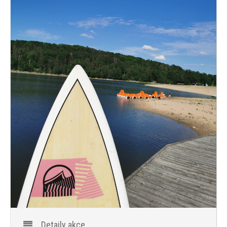
PROGRAM
NOVINKY
GALERIE
WEBKAMERA
KONTAKTY
Detaily akce