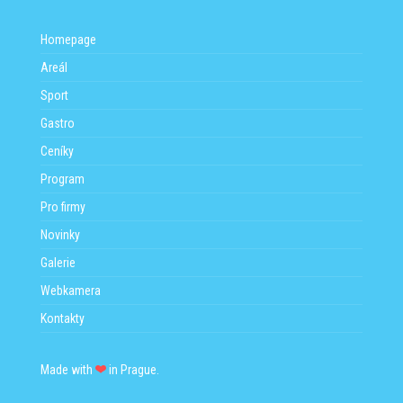
slacklinách a indoboardech. Po skončení samotného tréninku
jste vítáni k posezení v přilehlém baru.
Homepage
Aktuální info
ZDE
.
Areál
Sport
Gastro
Ceníky
Program
Pro firmy
Novinky
Galerie
Webkamera
Kontakty
Made with
in Prague.