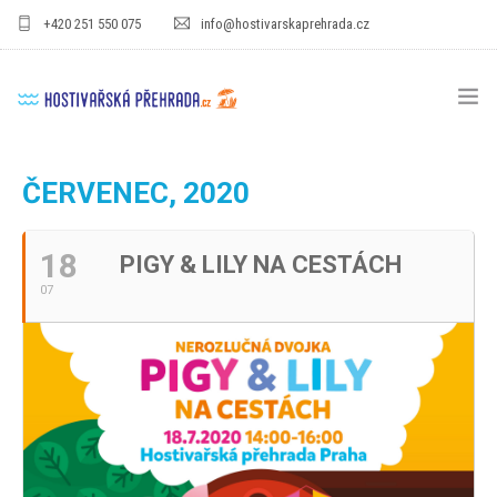
+420 251 550 075
info@hostivarskaprehrada.cz
HOMEPAGE
ČERVENEC, 2020
AREÁL
18
PIGY & LILY NA CESTÁCH
SPORT
07
PRO DĚTI
CENÍKY
GASTRO
PRO FIRMY