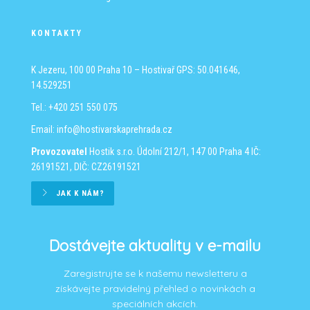
KONTAKTY
K Jezeru, 100 00 Praha 10 – Hostivař
GPS: 50.041646,
14.529251
Tel.: +420 251 550 075
Email:
info@hostivarskaprehrada.cz
Provozovatel
Hostik s.r.o.
Údolní 212/1, 147 00 Praha 4
IČ:
26191521, DIČ: CZ26191521
JAK K NÁM?
Dostávejte aktuality v e-mailu
Zaregistrujte se k našemu newsletteru a
získávejte pravidelný přehled o novinkách a
speciálních akcích.