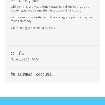
Detaily akce
Oblíbení Pigy a Lily společně vyrazili na velkou letní jízdu po
České republice a samozřejmě se zastaví i na Hostíku!
Vezou s sebou spoustu her, zábavy a legrace pro všechny své
malé kamarády.
Všechno o jejich cestě naleznete
.
ZDE
Čas
(Sobota) 14:00 - 16:00
CALENDAR
GOOGLECAL