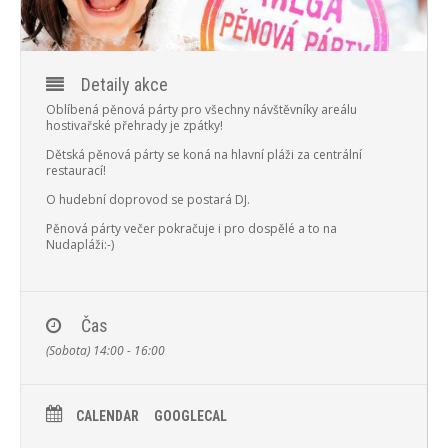
PROGRAM
NOVINKY
Detaily akce
GALERIE
Oblíbená pěnová párty pro všechny návštěvníky areálu
hostivařské přehrady je zpátky!
WEBKAMERA
Dětská pěnová párty se koná na hlavní pláži za centrální
restaurací!
KONTAKTY
O hudební doprovod se postará DJ.
Pěnová párty večer pokračuje i pro dospělé a to na
Nudapláži:-)
Čas
(Sobota) 14:00 - 16:00
CALENDAR
GOOGLECAL