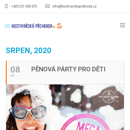
+420 251 550 075
info@hostivarskaprehrada.cz
HOMEPAGE
SRPEN, 2020
AREÁL
08
PĚNOVÁ PÁRTY PRO DĚTI
SPORT
08
PRO DĚTI
CENÍKY
GASTRO
PRO FIRMY