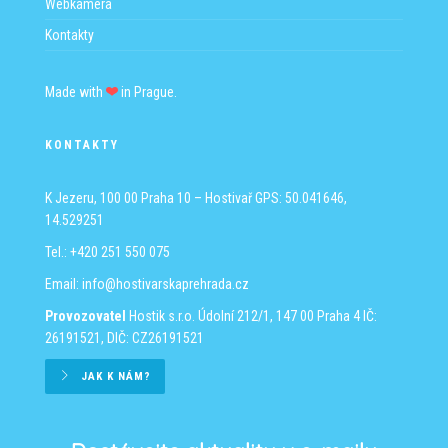
Webkamera
Kontakty
Made with
in Prague.
KONTAKTY
K Jezeru, 100 00 Praha 10 – Hostivař
GPS: 50.041646,
14.529251
Tel.: +420 251 550 075
Email:
info@hostivarskaprehrada.cz
Provozovatel
Hostik s.r.o.
Údolní 212/1, 147 00 Praha 4
IČ:
26191521, DIČ: CZ26191521
JAK K NÁM?