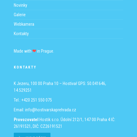
Novinky
Galerie
Webkamera
Kontakty
Made with
in Prague.
KONTAKTY
K Jezeru, 100 00 Praha 10 – Hostivař
GPS: 50.041646,
14.529251
Tel.: +420 251 550 075
Email:
info@hostivarskaprehrada.cz
Provozovatel
Hostik s.r.o.
Údolní 212/1, 147 00 Praha 4
IČ:
26191521, DIČ: CZ26191521