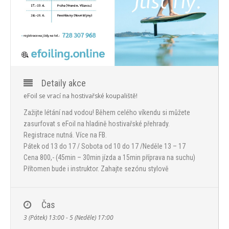
PROGRAM
NOVINKY
GALERIE
WEBKAMERA
Detaily akce
eFoil se vrací na hostivařské koupaliště!
KONTAKTY
Zažijte létání nad vodou! Během celého víkendu si můžete
zasurfovat s eFoil na hladině hostivařské přehrady.
Registrace nutná. Více na FB.
Pátek od 13 do 17 / Sobota od 10 do 17 /Neděle 13 – 17
Cena 800,- (45min – 30min jízda a 15min příprava na suchu)
Přítomen bude i instruktor. Zahajte sezónu stylově
Čas
3 (Pátek) 13:00 - 5 (Neděle) 17:00