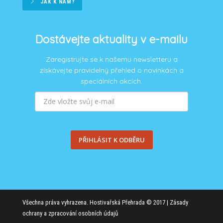
JAK K NÁM?
Dostávejte aktuality v e-mailu
Zaregistrujte se k našemu newsletteru a
získávejte pravidelný přehled o novinkách a
speciálních akcích.
PŘIHLÁSIT K ODBĚRU
Všechna práva vyhrazena. Hostivařská Přehrada © 2017 |
Zásady
ochrany a zpracování osobních údajů