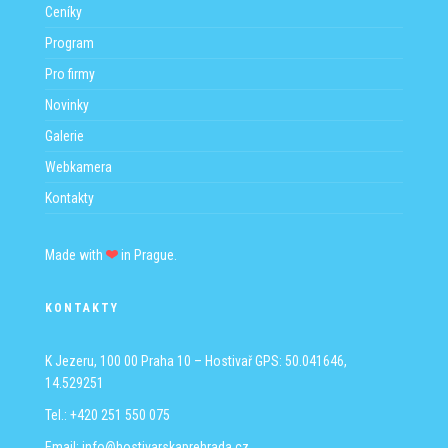
Ceníky
Program
Pro firmy
Novinky
Galerie
Webkamera
Kontakty
Made with
in Prague.
KONTAKTY
K Jezeru, 100 00 Praha 10 – Hostivař
GPS: 50.041646,
14.529251
Tel.: +420 251 550 075
Email:
info@hostivarskaprehrada.cz