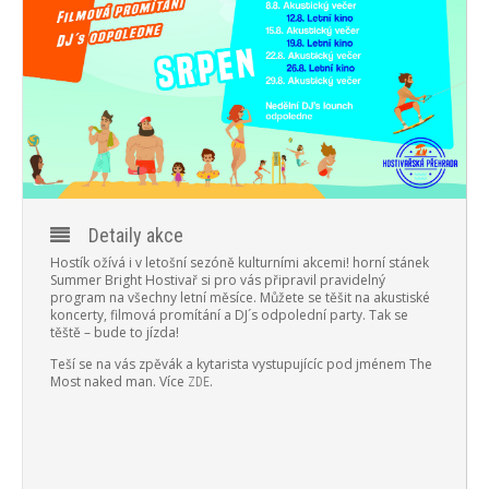
PROGRAM
NOVINKY
GALERIE
WEBKAMERA
KONTAKTY
Detaily akce
Hostík ožívá i v letošní sezóně kulturními akcemi! horní stánek
Summer Bright Hostivař si pro vás připravil pravidelný
program na všechny letní měsíce. Můžete se těšit na akustiské
koncerty, filmová promítání a DJ´s odpolední party. Tak se
těště – bude to jízda!
Teší se na vás zpěvák a kytarista vystupujícíc pod jménem The
Most naked man.
Více
.
ZDE