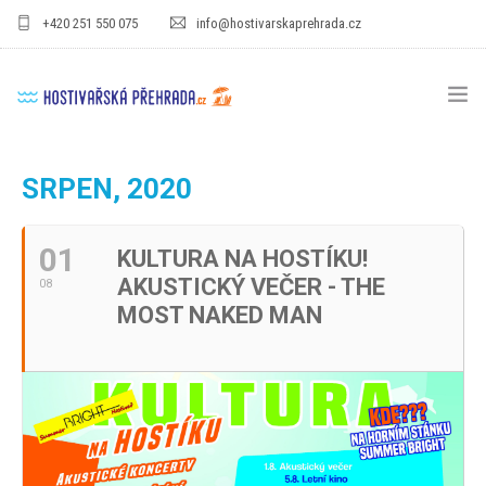
+420 251 550 075
info@hostivarskaprehrada.cz
HOMEPAGE
SRPEN, 2020
AREÁL
01
KULTURA NA HOSTÍKU!
SPORT
AKUSTICKÝ VEČER - THE
08
PRO DĚTI
MOST NAKED MAN
CENÍKY
GASTRO
PRO FIRMY