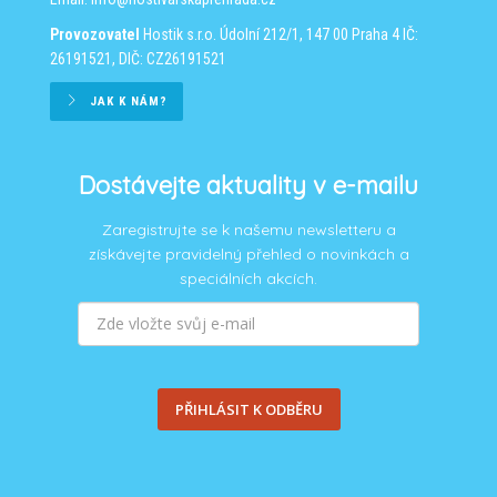
Provozovatel
Hostik s.r.o.
Údolní 212/1, 147 00 Praha 4
IČ:
26191521, DIČ: CZ26191521
JAK K NÁM?
Dostávejte aktuality v e-mailu
Zaregistrujte se k našemu newsletteru a
získávejte pravidelný přehled o novinkách a
speciálních akcích.
PŘIHLÁSIT K ODBĚRU