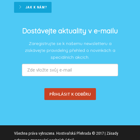
JAK K NÁM?
Dostávejte aktuality v e-mailu
Zaregistrujte se k našemu newsletteru a
získávejte pravidelný přehled o novinkách a
speciálních akcích.
PŘIHLÁSIT K ODBĚRU
Všechna práva vyhrazena. Hostivařská Přehrada © 2017 |
Zásady