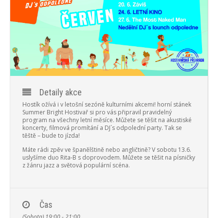
PROGRAM
NOVINKY
GALERIE
WEBKAMERA
Detaily akce
KONTAKTY
Hostík ožívá i v letošní sezóně kulturními akcemi! horní stánek
Summer Bright Hostivař si pro vás připravil pravidelný
program na všechny letní měsíce. Můžete se těšit na akustiské
koncerty, filmová promítání a DJ´s odpolední party. Tak se
těště – bude to jízda!
Máte rádi zpěv ve španělštině nebo angličtině?
V sobotu 13.6.
uslyšíme duo Rita-B s doprovodem. Můžete se těšit na písničky
z žánru jazz a světová populární scéna.
Čas
(Sobota) 19:00 - 21:00