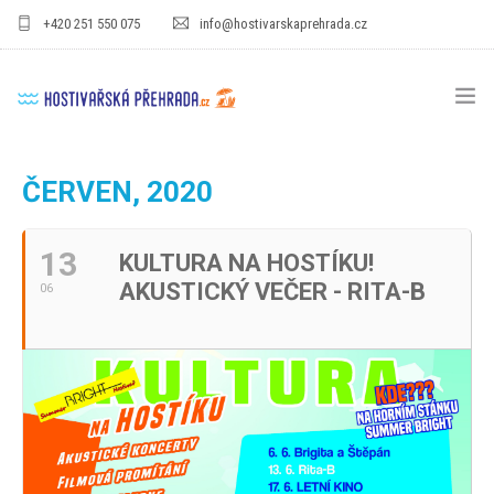
+420 251 550 075
info@hostivarskaprehrada.cz
HOMEPAGE
ČERVEN, 2020
AREÁL
13
KULTURA NA HOSTÍKU!
SPORT
AKUSTICKÝ VEČER - RITA-B
06
PRO DĚTI
CENÍKY
GASTRO
PRO FIRMY