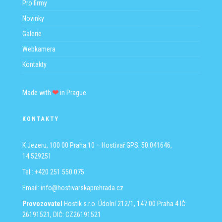
Pro firmy
Novinky
Galerie
Webkamera
Kontakty
Made with
in Prague.
KONTAKTY
K Jezeru, 100 00 Praha 10 – Hostivař
GPS: 50.041646,
14.529251
Tel.: +420 251 550 075
Email:
info@hostivarskaprehrada.cz
Provozovatel
Hostik s.r.o.
Údolní 212/1, 147 00 Praha 4
IČ:
26191521, DIČ: CZ26191521