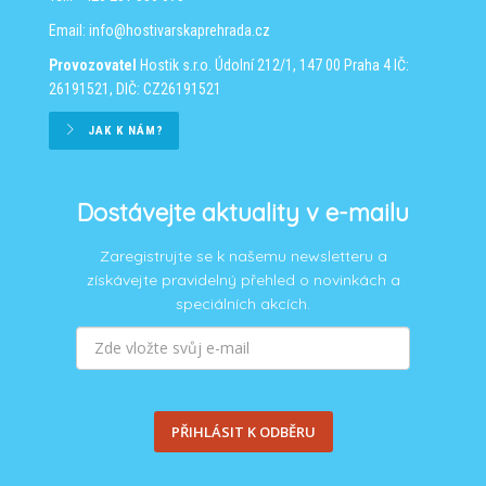
Email:
info@hostivarskaprehrada.cz
Provozovatel
Hostik s.r.o.
Údolní 212/1, 147 00 Praha 4
IČ:
26191521, DIČ: CZ26191521
JAK K NÁM?
Dostávejte aktuality v e-mailu
Zaregistrujte se k našemu newsletteru a
získávejte pravidelný přehled o novinkách a
speciálních akcích.
PŘIHLÁSIT K ODBĚRU