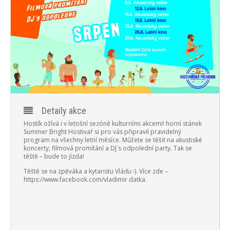
PROGRAM
NOVINKY
GALERIE
WEBKAMERA
KONTAKTY
Detaily akce
Hostík ožívá i v letošní sezóně kulturními akcemi! horní stánek
Summer Bright Hostivař si pro vás připravil pravidelný
program na všechny letní měsíce. Můžete se těšit na akustiské
koncerty, filmová promítání a DJ´s odpolední party. Tak se
těště – bude to jízda!
Těště se na zpěváka a kytaristu Vláďu:-).
Více zde –
https://www.facebook.com/vladimir.datka.