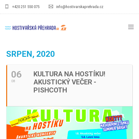
+420 251 550 075
info@hostivarskaprehrada.cz
HOMEPAGE
SRPEN, 2020
AREÁL
06
KULTURA NA HOSTÍKU!
SPORT
AKUSTICKÝ VEČER -
08
PRO DĚTI
PISHCOTH
CENÍKY
GASTRO
PRO FIRMY