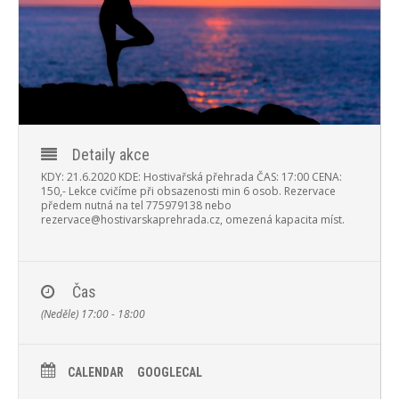
PROGRAM
NOVINKY
GALERIE
WEBKAMERA
Detaily akce
KONTAKTY
KDY: 21.6.2020
KDE: Hostivařská přehrada
ČAS: 17:00
CENA:
150,-
Lekce cvičíme při obsazenosti min 6 osob.
Rezervace
předem nutná na tel 775979138 nebo
rezervace@hostivarskaprehrada.cz, omezená kapacita míst.
Čas
(Neděle) 17:00 - 18:00
CALENDAR
GOOGLECAL