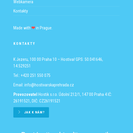
Webkamera
Kontakty
Made with
in Prague.
KONTAKTY
K Jezeru, 100 00 Praha 10 – Hostivař
GPS: 50.041646,
14.529251
Tel.: +420 251 550 075
Email:
info@hostivarskaprehrada.cz
Provozovatel
Hostik s.r.o.
Údolní 212/1, 147 00 Praha 4
IČ:
26191521, DIČ: CZ26191521
JAK K NÁM?