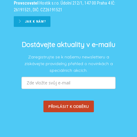
Provozovatel
Hostik s.r.o.
Údolní 212/1, 147 00 Praha 4
IČ:
26191521, DIČ: CZ26191521
JAK K NÁM?
Dostávejte aktuality v e-mailu
Zaregistrujte se k našemu newsletteru a
získávejte pravidelný přehled o novinkách a
speciálních akcích.
PŘIHLÁSIT K ODBĚRU