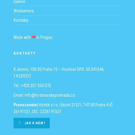
Galerie
země či doteků partnera
Webkamera
Akce je vhodná pro všechny bez ohledu na věk a fyzické
dispozice.
Kontakty
Vzhledem k omezené kapacitě je nutné se zaregistrovat na
odkazu
ZDE
(kvůli umožnění plateb kartou, GDPR apod.
Made with
in Prague.
využíváme registrační systém partnera ČKMA).
KONTAKTY
K Jezeru, 100 00 Praha 10 – Hostivař
GPS: 50.041646,
14.529251
Tel.: +420 251 550 075
Email:
info@hostivarskaprehrada.cz
Provozovatel
Hostik s.r.o.
Údolní 212/1, 147 00 Praha 4
IČ:
26191521, DIČ: CZ26191521
JAK K NÁM?