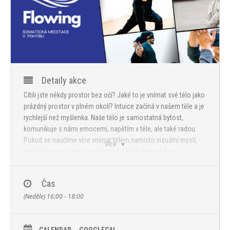
PROGRAM
NOVINKY
GALERIE
WEBKAMERA
Detaily akce
Cítili jste někdy prostor bez očí? Jaké to je vnímat své tělo jako
KONTAKTY
prázdný prostor v plném okolí? Intuice začíná v našem těle a je
rychlejší než myšlenka. Naše tělo je samostatná bytost,
komunikuje s námi emocemi, napětím v těle, ale také radou.
Pokud se naučíme více vnímat tělem namísto vizuální myslí,
Více
zrychlíme pocit učení a přirozeně zůstáváme ve flow –
optimálním provedením čehokoli, od tance po boj.
Flowing je o pohybu a jeho podstatě, o vnímání prostoru kolem
Čas
sebe i v nás. Flowing je o uvolnění těla, pocitů i emocí,
(Neděle) 16:00 - 18:00
uvolnění abychom se dotkli pohybu uvnitř nás. Tance
myšlenek, obrazů, inspirace. A ten nechali vstoupit skrze naše
tělo do tohoto světa.