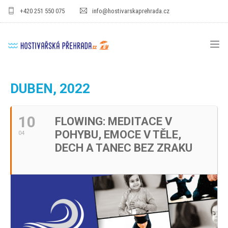
+420 251 550 075
info@hostivarskaprehrada.cz
HOMEPAGE
DUBEN, 2022
AREÁL
10
FLOWING: MEDITACE V
SPORT
POHYBU, EMOCE V TĚLE,
04
PRO DĚTI
DECH A TANEC BEZ ZRAKU
CENÍKY
GASTRO
PRO FIRMY