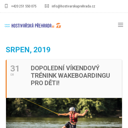
+420 251 550 075
info@hostivarskaprehrada.cz
HOMEPAGE
SRPEN, 2019
AREÁL
31
DOPOLEDNÍ VÍKENDOVÝ
SPORT
TRÉNINK WAKEBOARDINGU
08
PRO DĚTI
PRO DĚTI!
CENÍKY
GASTRO
PRO FIRMY