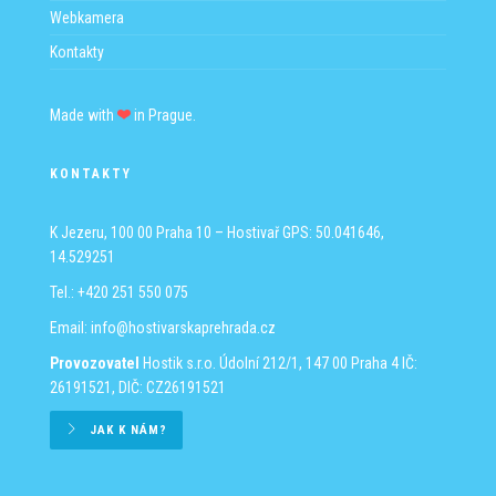
Webkamera
Kontakty
Made with
in Prague.
KONTAKTY
K Jezeru, 100 00 Praha 10 – Hostivař
GPS: 50.041646,
14.529251
Tel.: +420 251 550 075
Email:
info@hostivarskaprehrada.cz
Provozovatel
Hostik s.r.o.
Údolní 212/1, 147 00 Praha 4
IČ:
26191521, DIČ: CZ26191521
JAK K NÁM?