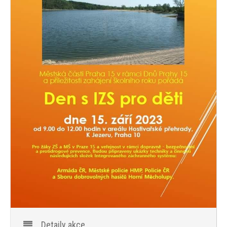
PROGRAM
NOVINKY
GALERIE
WEBKAMERA
KONTAKTY
Detaily akce