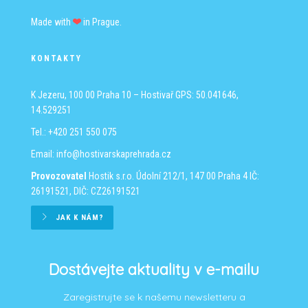
Made with
in Prague.
KONTAKTY
K Jezeru, 100 00 Praha 10 – Hostivař
GPS: 50.041646,
14.529251
Tel.: +420 251 550 075
Email:
info@hostivarskaprehrada.cz
Provozovatel
Hostik s.r.o.
Údolní 212/1, 147 00 Praha 4
IČ:
26191521, DIČ: CZ26191521
JAK K NÁM?
Dostávejte aktuality v e-mailu
Zaregistrujte se k našemu newsletteru a