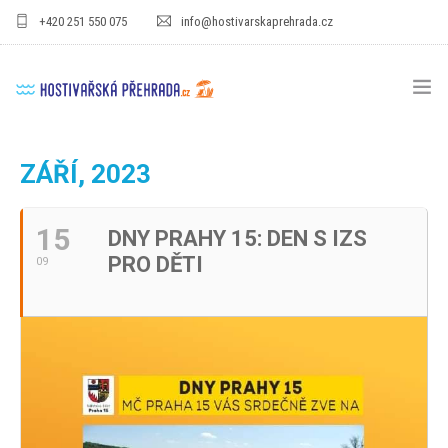
+420 251 550 075
info@hostivarskaprehrada.cz
HOMEPAGE
ZÁŘÍ, 2023
AREÁL
15
DNY PRAHY 15: DEN S IZS
SPORT
PRO DĚTI
09
PRO DĚTI
CENÍKY
GASTRO
PRO FIRMY