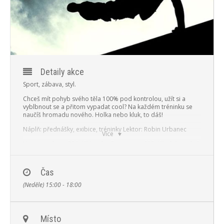
PROGRAM
NOVINKY
GALERIE
Detaily akce
WEBKAMERA
Sport, zábava, styl.
KONTAKTY
Chceš mít pohyb svého těla 100% pod kontrolou, užít si a
vyblbnout se a přitom vypadat cool?
Na každém tréninku se
naučíš hromadu nového. Holka nebo kluk, to dáš!
Náplň: přednášky, exibice, tréninky
Lektor: Robin Urbanec
Více
Vstup na akci je 350,-Kč/osoba
Sourozenci 600,-Kč (dvě osoby)
Registrace na:
www.sportovniakceprodeti.com
Čas
Animační programy: soutěže pro děti, lukostřelba, foukačka,
střelba z kuše, slack-line, bludiště.
A mnoho dalšího…!
(Neděle) 15:00 - 18:00
Místo