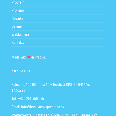
Program
Pro firmy
Novinky
Galerie
Webkamera
Kontakty
Made with
in Prague.
KONTAKTY
K Jezeru, 100 00 Praha 10 – Hostivař
GPS: 50.041646,
14.529251
Tel.: +420 251 550 075
Email:
info@hostivarskaprehrada.cz
Provozovatel
Hostik s.r.o.
Údolní 212/1, 147 00 Praha 4
IČ: