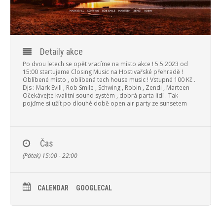
PROGRAM
NOVINKY
GALERIE
Detaily akce
Po dvou letech se opět vracíme na místo akce ! 5.5.2023 od
WEBKAMERA
15:00 startujeme Closing Music na Hostivařské přehradě !
Oblíbené místo , oblíbená tech house music ! Vstupné 100 Kč .
Djs : Mark Evill , Rob Smile , Schwing , Robin , Zendi , Marteen
KONTAKTY
Očekávejte kvalitní sound systém , dobrá parta lidí . Tak
pojďme si užít po dlouhé době open air party ze sunsetem
Čas
(Pátek) 15:00 - 22:00
CALENDAR
GOOGLECAL