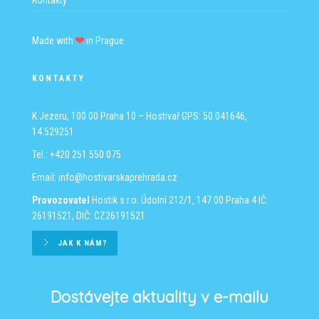
Kontakty
Made with
in Prague.
KONTAKTY
K Jezeru, 100 00 Praha 10 – Hostivař
GPS: 50.041646,
14.529251
Tel.: +420 251 550 075
Email:
info@hostivarskaprehrada.cz
Provozovatel
Hostik s.r.o.
Údolní 212/1, 147 00 Praha 4
IČ:
26191521, DIČ: CZ26191521
JAK K NÁM?
Dostávejte aktuality v e-mailu