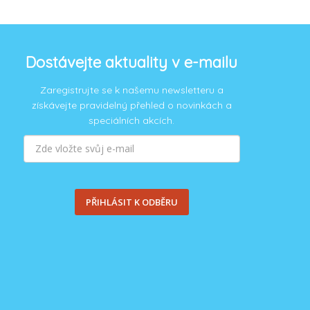
i, tak budeme vděčni za dobrovolný příspěvek
Dostávejte aktuality v e-mailu
Zaregistrujte se k našemu newsletteru a
získávejte pravidelný přehled o novinkách a
speciálních akcích.
PŘIHLÁSIT K ODBĚRU