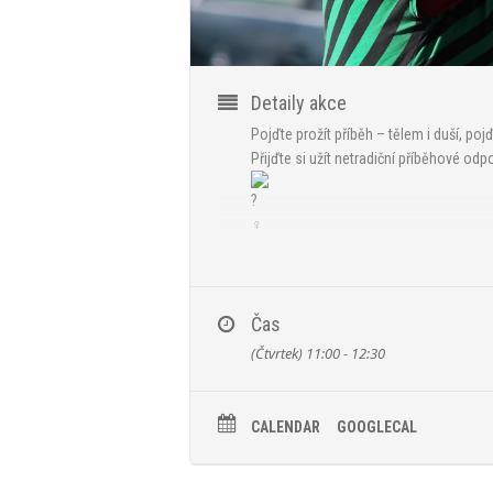
Detaily akce
Pojďte prožít příběh – tělem i duší, po
Přijďte si užít netradiční příběhové od
Prožijme příběh tělem i duší, pojďme si 
Svoboda v duši, svoboda v pohybu.
Budeme prozkoumávat základy pohybu n
Čas
velké, zlepšíme koordinaci pohybů a 
(Čtvrtek) 11:00 - 12:30
naši zkušení průvodci.
Součástí programu bude nejen hýbání s t
CALENDAR
GOOGLECAL
Zkusíme si tradiční maorské nástroje a
vzájemné podpory.