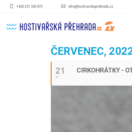
+420 251 550 075
info@hostivarskaprehrada.cz
ČERVENEC, 202
21
CIRKOHRÁTKY - O
07