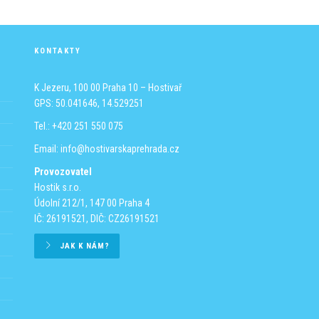
ro hravé dospělé. Vhodné pro děti od 5let.
vařské přehrady se, v případě otevření areálu, platí vstupné. Kdybyste to cítil
dém dle svých možností a podle toho, jakou hodnotu mu akce přinese.
KONTAKTY
K Jezeru, 100 00 Praha 10 – Hostivař
GPS: 50.041646, 14.529251
Tel.: +420 251 550 075
Email:
info@hostivarskaprehrada.cz
Provozovatel
Hostik s.r.o.
Údolní 212/1, 147 00 Praha 4
IČ: 26191521, DIČ: CZ26191521
JAK K NÁM?