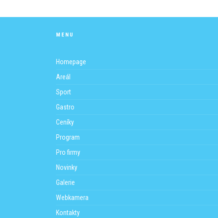
Určeno pro rodiče s dětmi, pro děti i p
Samotná akce je zdarma. Do areálu Hosti
odměny lektorům.. To už je ale na kaž
MENU
Více na
FB
.
Homepage
Areál
Sport
Gastro
Ceníky
Program
Pro firmy
Novinky
Galerie
Webkamera
Kontakty