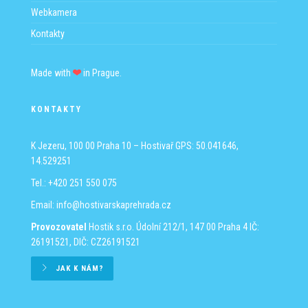
Webkamera
Kontakty
Made with
in Prague.
KONTAKTY
K Jezeru, 100 00 Praha 10 – Hostivař
GPS: 50.041646,
14.529251
Tel.: +420 251 550 075
Email:
info@hostivarskaprehrada.cz
Provozovatel
Hostik s.r.o.
Údolní 212/1, 147 00 Praha 4
IČ:
26191521, DIČ: CZ26191521
JAK K NÁM?