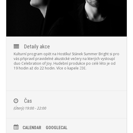
PROGRAM
NOVINKY
GALERIE
WEBKAMERA
Detaily akce
Kulturní program opět na Hostíku! Stánek Summer Bright si pro
KONTAKTY
vás připravil pravidelné akustické večery na kterých vystoupí
duo Celebration of Joy. Hudební produkce po celé léto je od
19 hodin až do 22 hodin.
Více o kapele
.
ZDE
Čas
(Úterý) 19:00 - 22:00
CALENDAR
GOOGLECAL