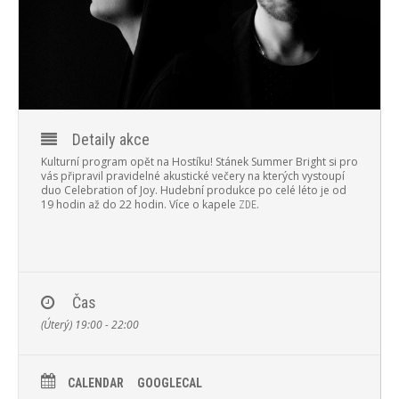
PROGRAM
NOVINKY
GALERIE
WEBKAMERA
Detaily akce
Kulturní program opět na Hostíku! Stánek Summer Bright si pro
KONTAKTY
vás připravil pravidelné akustické večery na kterých vystoupí
duo Celebration of Joy. Hudební produkce po celé léto je od
19 hodin až do 22 hodin.
Více o kapele
.
ZDE
Čas
(Úterý) 19:00 - 22:00
CALENDAR
GOOGLECAL