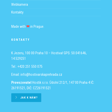
Webkamera
Kontakty
Made with
in Prague.
KONTAKTY
K Jezeru, 100 00 Praha 10 – Hostivař
GPS: 50.041646,
14.529251
Tel.: +420 251 550 075
Email:
info@hostivarskaprehrada.cz
Provozovatel
Hostik s.r.o.
Údolní 212/1, 147 00 Praha 4
IČ:
26191521, DIČ: CZ26191521
JAK K NÁM?