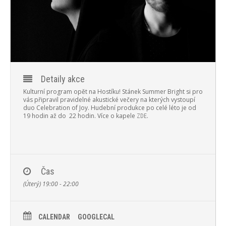
PROGRAM
NOVINKY
GALERIE
WEBKAMERA
Detaily akce
Kulturní program opět na Hostíku! Stánek Summer Bright si pro
KONTAKTY
vás připravil pravidelné akustické večery na kterých vystoupí
duo Celebration of Joy. Hudební produkce po celé léto je od
19 hodin až do 22 hodin.
Více o kapele
.
ZDE
Čas
(Úterý) 19:00 - 22:00
CALENDAR
GOOGLECAL