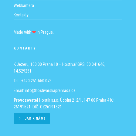
Webkamera
Kontakty
Made with
in Prague.
KONTAKTY
K Jezeru, 100 00 Praha 10 – Hostivař
GPS: 50.041646,
14.529251
Tel.: +420 251 550 075
Email:
info@hostivarskaprehrada.cz
Provozovatel
Hostik s.r.o.
Údolní 212/1, 147 00 Praha 4
IČ:
26191521, DIČ: CZ26191521
JAK K NÁM?